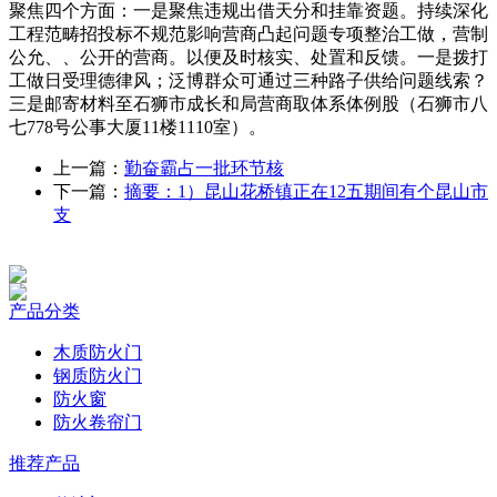
聚焦四个方面：一是聚焦违规出借天分和挂靠资题。持续深化
工程范畴招投标不规范影响营商凸起问题专项整治工做，营制
公允、、公开的营商。以便及时核实、处置和反馈。一是拨打
工做日受理德律风；泛博群众可通过三种路子供给问题线索？
三是邮寄材料至石狮市成长和局营商取体系体例股（石狮市八
七778号公事大厦11楼1110室）。
上一篇：
勤奋霸占一批环节核
下一篇：
摘要：1）昆山花桥镇正在12五期间有个昆山市
支
产品分类
木质防火门
钢质防火门
防火窗
防火卷帘门
推荐产品