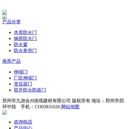
产品分类
木质防火门
钢质防火门
防火窗
防火卷帘门
推荐产品
伸缩门
厂区伸缩门
变压器门
双开防火防盗门
郑州市九游会J9游戏建材有限公司 版权所有 地址：郑州市四
环中段 手机：13303831626
网站地图
咨询电话
产品中心