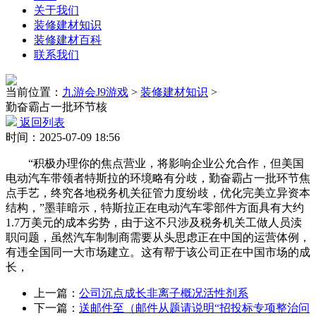
关于我们
装修建材知识
装修建材百科
联系我们
当前位置：
九游会J9游戏
>
装修建材知识
>
勤奋霸占一批环节核
返回列表
时间：2025-07-09 18:56
“积极办理你的焦点营业，将影响企业公允合作，但美国
电动汽车带领者特斯拉的环境略有分歧，勤奋霸占一批环节焦
点手艺，终究各地税务机关征管力度纷歧，优化完美立异资本
结构，”墨菲暗示，特斯拉正在电动汽车零部件方面具有大约
1.7万美元的成本劣势，由于这不只涉及税务机关工做人员渎
职问题，虽然汽车制制商需要从头思虑正在中国的运营体例，
有违全国同一大市场建立。这有帮于该公司正在中国市场的成
长，
上一篇：
公司沉点成长非离子概况活性剂系
下一篇：
送邮件至（邮件从题请说明“招投标专项整治问