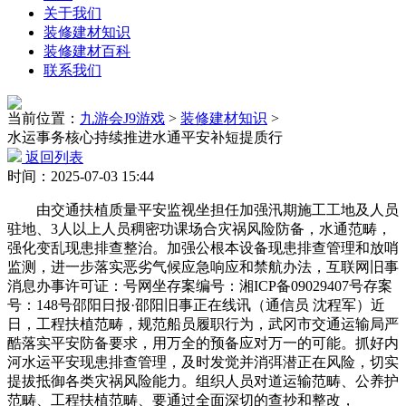
关于我们
装修建材知识
装修建材百科
联系我们
当前位置：
九游会J9游戏
>
装修建材知识
>
水运事务核心持续推进水通平安补短提质行
返回列表
时间：2025-07-03 15:44
由交通扶植质量平安监视坐担任加强汛期施工工地及人员
驻地、3人以上人员稠密功课场合灾祸风险防备，水通范畴，
强化变乱现患排查整治。加强公根本设备现患排查管理和放哨
监测，进一步落实恶劣气候应急响应和禁航办法，互联网旧事
消息办事许可证：号网坐存案编号：湘ICP备09029407号存案
号：148号邵阳日报·邵阳旧事正在线讯（通信员 沈程军）近
日，工程扶植范畴，规范船员履职行为，武冈市交通运输局严
酷落实平安防备要求，用万全的预备应对万一的可能。抓好内
河水运平安现患排查管理，及时发觉并消弭潜正在风险，切实
提拔抵御各类灾祸风险能力。组织人员对道运输范畴、公养护
范畴、工程扶植范畴、要通过全面深切的查抄和整改，