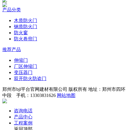
产品分类
木质防火门
钢质防火门
防火窗
防火卷帘门
推荐产品
伸缩门
厂区伸缩门
变压器门
双开防火防盗门
郑州市bjl平台官网建材有限公司 版权所有 地址：郑州市四环
中段 手机：13303831626
网站地图
咨询电话
产品中心
工程案例
返回顶部