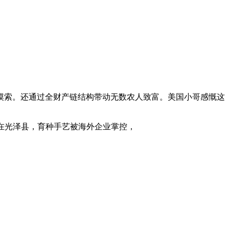
摸索。还通过全财产链结构带动无数农人致富。美国小哥感慨这
正在光泽县，育种手艺被海外企业掌控，