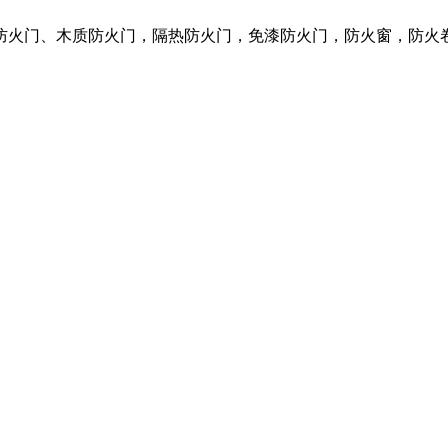
质防火门、木质防火门，隔热防火门，免漆防火门，防火窗，防