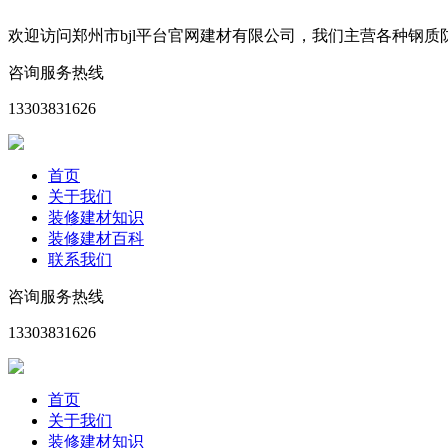
欢迎访问郑州市bjl平台官网建材有限公司，我们主营各种钢
咨询服务热线
13303831626
首页
关于我们
装修建材知识
装修建材百科
联系我们
咨询服务热线
13303831626
首页
关于我们
装修建材知识