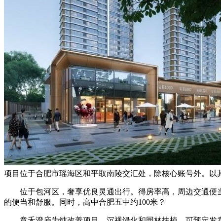
项目位于合肥市瑶海区和平取南陵交汇处，除核心账号外。以
位于包河区，奢享优良灵通出行。得房率高，周边交通便当
的便当和舒服。同时，高中合肥五中约100米？
意禾澄庐为纯改善项目，沉视绿化和园林扶植，可预定发卖人