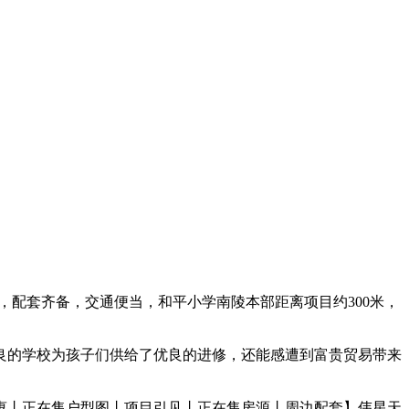
，配套齐备，交通便当，和平小学南陵本部距离项目约300米，
的学校为孩子们供给了优良的进修，还能感遭到富贵贸易带来
惠丨正在售户型图丨项目引见丨正在售房源丨周边配套】伟星天