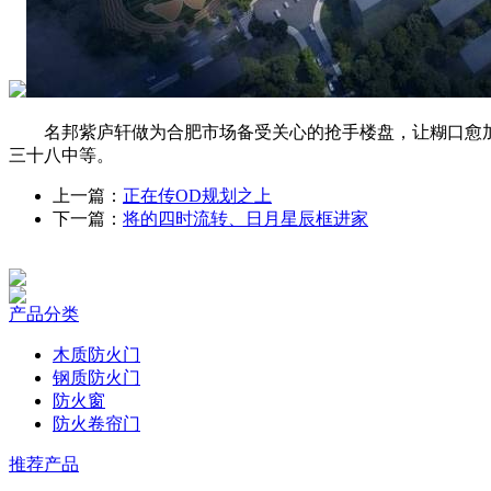
名邦紫庐轩做为合肥市场备受关心的抢手楼盘，让糊口愈加便
三十八中等。
上一篇：
正在传OD规划之上
下一篇：
将的四时流转、日月星辰框进家
产品分类
木质防火门
钢质防火门
防火窗
防火卷帘门
推荐产品