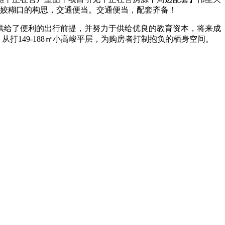
夸姣糊口的构思，交通便当。交通便当，配套齐备！
给了便利的出行前提，并努力于供给优良的教育资本，将来成
打149-188㎡小高峻平层，为购房者打制抱负的栖身空间。