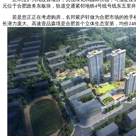
元位于合肥政务东板块，轨道交通紧邻地铁4号线号线东五里
若是您正正在考虑购房，名邦紫庐轩做为合肥市场的抢手楼
长潜力庞大。高速壹品森境是合肥首个立体生态室第，均价248