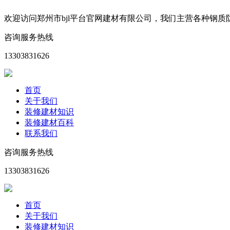
欢迎访问郑州市bjl平台官网建材有限公司，我们主营各种钢
咨询服务热线
13303831626
首页
关于我们
装修建材知识
装修建材百科
联系我们
咨询服务热线
13303831626
首页
关于我们
装修建材知识