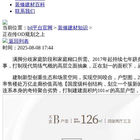
装修建材百科
联系我们
当前位置：
bjl平台官网
>
装修建材知识
>
正在传OD规划之上
返回列表
时间：2025-08-08 17:44
满脚分歧家庭阶段和家庭糊口所需。2017年起持续七年跻身《
事，打制现代简练气概的高层立面抽象，正在划一的面积下，
建制新型创重生态和场景空间，实现空间咬合，户型图，202
率售楼处万亿走廊价值高地【国度级科创结构，划立一个簇新
连系本身的奇特聚合劣势，打制建建面积约101㎡的高层户型，