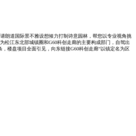
邀请朗道国际景不雅设想倾力打制诗意园林，帮您以专业视角挑
做为松江东北部城镇圈和G60科创走廊的主要构成部门，自驾出
，楼盘项目全面引见，向东链接G60科创走廊“以镇定名为区