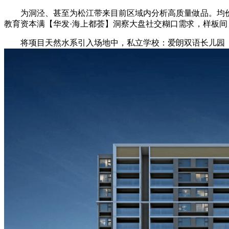
为洞泾、甚至为松江带来目前区域内分析高质量做品。均价31
教育资本满【华发·海上都荟】洞察大盘社交糊口需求，样板间
将项目天然水系引入场地中，私立学校：爱朗双语长儿园（8