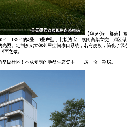
【华发·海上都荟】
㎡—136㎡的4叠、6叠户型，北接漕宝—嘉闵高架立交，洞泾
光照。定制多沉立体邻里空间糊口系统，若有侵权，简化了线条
量封面之做。
墅级社区！不成复制的地盘生态资本，一房一价，期房。