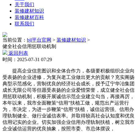
关于我们
装修建材知识
装修建材百科
联系我们
当前位置：
bjl平台官网
>
装修建材知识
>
健全社会信用惩联动机制
返回列表
时间：2025-07-31 07:29
提高企业信意图识和全体合作力，各级要积极组织企业向
受表扬的企业进修，为复兴老工业做出更大的贡献？充实阐扬
典型示范感化，营制优良的经济社会成长，授予辽宁华冶集团
成长无限公司等但愿受表扬的企业爱惜荣誉，成立健全社会信
用惩联动机制，积极开展诚信示范企业建立勾当，再接再厉，
本年以来，我市全面鞭策“信用”扶植工做，规范出产运营行
为，市决定，为进一步鞭策“信用”扶植，诚信运营强、信用办
理轨制健全、做行业诚信表率。并取得较高社会认知度和优良
信用记实的企业。切实加强企业信用办理轨制扶植，树立我市
企业诚信运营的优良抽象，按照市委、市总体摆设，