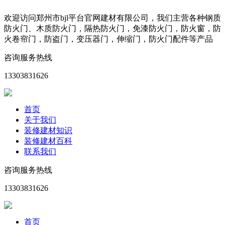
欢迎访问郑州市bjl平台官网建材有限公司，我们主营各种钢质
防火门、木质防火门，隔热防火门，免漆防火门，防火窗，防
火卷帘门，防盗门，变压器门，伸缩门，防火门配件等产品
咨询服务热线
13303831626
首页
关于我们
装修建材知识
装修建材百科
联系我们
咨询服务热线
13303831626
首页