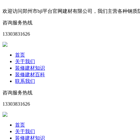
欢迎访问郑州市bjl平台官网建材有限公司，我们主营各种钢
咨询服务热线
13303831626
首页
关于我们
装修建材知识
装修建材百科
联系我们
咨询服务热线
13303831626
首页
关于我们
装修建材知识