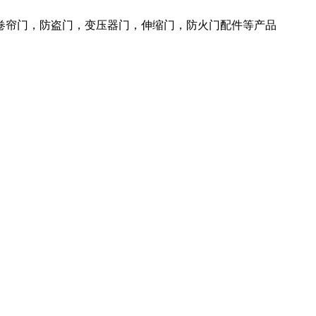
火卷帘门，防盗门，变压器门，伸缩门，防火门配件等产品