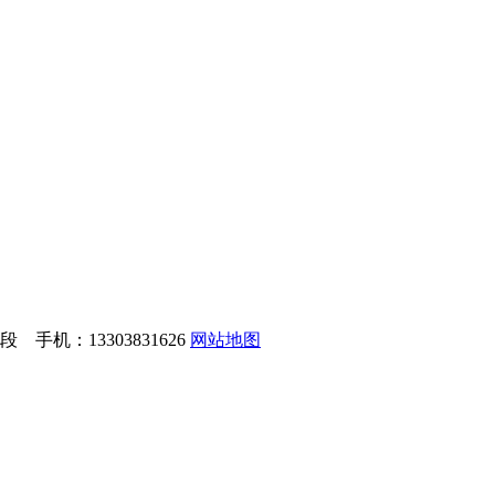
手机：13303831626
网站地图