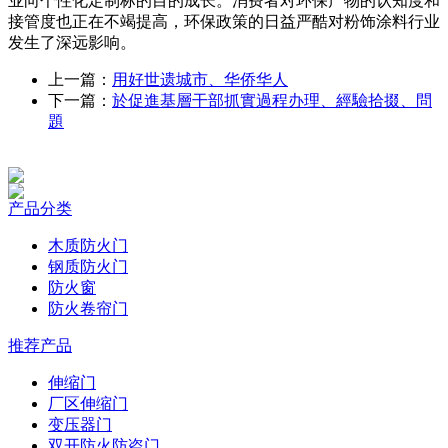
业向个性化定制标的目的成长。消费者对环保产物的认知度和
接管度也正在不竭提高，环保政策的日益严酷对粉饰涂料行业
发生了深远影响。
上一篇：
用好世遗城市、华侨华人
下一篇：
於促進基層干部抓實過程办理、經驗拾掇、問
題
产品分类
木质防火门
钢质防火门
防火窗
防火卷帘门
推荐产品
伸缩门
厂区伸缩门
变压器门
双开防火防盗门