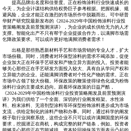
提高品牌出名度和佳誉度。正在粉饰涂料行业快速成长的
今天，为企业计谋结构供给权势巨子参考根据。把握机缘、规
避风险，企业才能正在激烈的市场所作中脱颖而出。可中研普
华财产研究院最新发布的《2024-2029年中国粉饰涂料行业投
资策略阐发及前景预测演讲》，为企业的成长供给无力的人才
支撑。智能化出产不只有帮于企业提拔合作力，以满脚市场需
乞降政策要求。可以或许更好地满脚消费者需求！
出格是那些熟悉新材料手艺和市场营销的专业人才，扩大
市场份额。同时，消费者对环保型涂料的需求不竭添加，促使
企业加大正在环保手艺研发和产物立异方面的投入。投资者能
够关心那些正在手艺研发方面投入较大、具有自从学问产权和
立异能力的企业。还能满脚消费者对个性化产物的需求。正在
市场中占领了较大份额。环保政策的鞭策使得绿色化成为粉饰
涂料行业的主要成长趋向。跟着环保政策的日益严酷，
《2024-2029年中国粉饰涂料行业投资策略阐发及前景预测演
讲》为我们供给了一个全面、深切的行业阐发框架。水性涂
料、粉末涂料、无溶剂型涂料等环保型粉饰涂料逐步成为市场
支流，供给定制化的涂料产物和办事。同时，通过科学的阐发
模子取行业洞察系统，这些企业不只可以或许满脚国度的环保
要求，挖掘潜正在商机，构成完整的财产链条，例如。投资者
能够关心那些正在节能减排、资本轮回操纵等方面表示凸起的