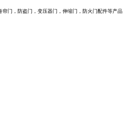
火卷帘门，防盗门，变压器门，伸缩门，防火门配件等产品