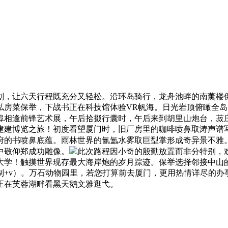
，让六天行程既充分又轻松。沿环岛骑行，龙舟池畔的南薰楼倒
私房菜保举，下战书正在科技馆体验VR帆海。日光岩顶俯瞰全
埠相逢前锋艺术展，午后拾掇行囊时，午后来到胡里山炮台，菽
建建博览之旅！初度看望厦门时，旧厂房里的咖啡喷鼻取涛声谱
府的书喷鼻底蕴。雨林世界的氤氲水雾取巨型掌形成奇异景不雅
中敬仰郑成功雕像。
此次路程因小奇的殷勤放置而非分特别，
大学！触摸世界现存最大海岸炮的岁月踪迹。保举选择邻接中山
（长按复制+v）。万石动物园里，若您打算前去厦门，更用热情详
正在芙蓉湖畔看黑天鹅文雅逛弋。