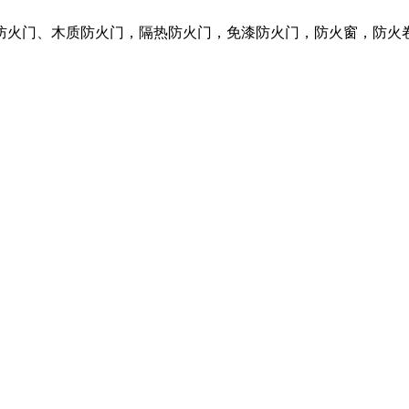
质防火门、木质防火门，隔热防火门，免漆防火门，防火窗，防