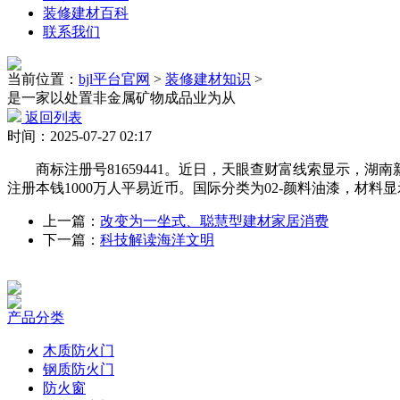
装修建材百科
联系我们
当前位置：
bjl平台官网
>
装修建材知识
>
是一家以处置非金属矿物成品业为从
返回列表
时间：2025-07-27 02:17
商标注册号81659441。近日，天眼查财富线索显示，湖
注册本钱1000万人平易近币。国际分类为02-颜料油漆，材料
上一篇：
改变为一坐式、聪慧型建材家居消费
下一篇：
科技解读海洋文明
产品分类
木质防火门
钢质防火门
防火窗