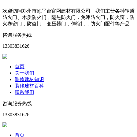
欢迎访问郑州市bjl平台官网建材有限公司，我们主营各种钢质
防火门、木质防火门，隔热防火门，免漆防火门，防火窗，防
火卷帘门，防盗门，变压器门，伸缩门，防火门配件等产品
咨询服务热线
13303831626
首页
关于我们
装修建材知识
装修建材百科
联系我们
咨询服务热线
13303831626
首页