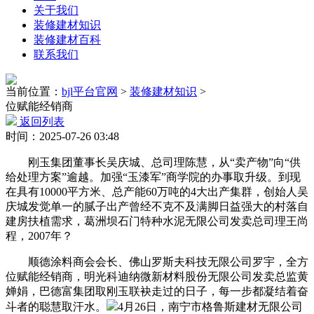
关于我们
装修建材知识
装修建材百科
联系我们
当前位置：
bjl平台官网
>
装修建材知识
>
位赋能经销商
返回列表
时间：2025-07-26 03:48
刚玉集团董事长吴庆城、总司理陈慧，从“卖产物”向“供
给处理方案”逾越。加强“玉漆军”商学院的办事取升级。到现
在具有10000平方米、总产能60万吨的4大出产集群，创始人吴
庆城发觉单一的腻子出产曾经不克不及满脚日益强大的村落自
建房扶植需求，葛洲坝石门特种水泥无限公司发卖总司理王尚
程，2007年？
顺德涂料商会会长、佛山罗斯夫科技无限公司罗宇，全方
位赋能经销商，明光科迪纳微新材料股份无限公司发卖总监黄
婵娟，巴德富集团取刚玉联袂走过的日子，每一步都凝结着奋
斗者的聪慧取汗水。
4月26日，南宁市格鲁斯建材无限公司