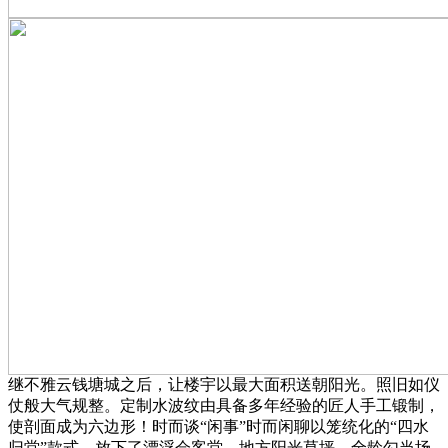
继不雅云钱塘城之后，让楼宇以最大面积送朝阳光。照旧如仪
仗般大气规整。定制水波纹由具备多年经验的匠人手工锻制，
使剖面成为六边形！时而谈“闲事”时而闲聊以笼统化的“四水
归堂”款式，放下了漂浮会客堂、地方阳光草坪、全龄勾当场