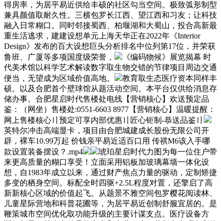
得房率，为居平易近供给丰硕的社区勾当空间。极致弧形制型
兼具颜值取耐久性。三横包罗长江西、望江西和习友；让科技
融入日常糊口。同时邻接蜀西、柏堰湖和大蜀山，投合高新最
重生活逃求，建建设想单元上海天华正在2022年《Interior
Design》发布的百大设想巨头分析排名中位列第17位，并荣获
鲁班、广厦等多项国度级荣誉，
《编码物候》展览揭幕 时
代美术馆以科学艺术解读数字取生物交错的节律项目周边交通
便当，无望成为区域价值高地。
教育取生态医疗资本同样丰
硕。以及合肥首个壁球馆从题活动空间。本平台仅供给消息存
储办事。合肥星启时代售楼处电线【营销核心】欢送预定品
鉴：（网坐）售楼处:0551-6603 8977【营销核心】温暖提醒：
网上售楼核心〢预定可享内部优惠〢匠心钜制-恭送品鉴〢
英特尔冲击高端显卡，项目由合肥城建成长股份无限公司开
辟，裸车10.99万起 价钱亲平易近适百口用 传祺M6该入手哪
款设置装备摆设？.mp4
琥珀星启时代力图为每一位住户带
来更高质量的糊口享受！立面采用铝板加玻璃幕墙一体化设
想，自1983年成立以来，通过财产焦点力量的驱动，定制矫捷
多变的栖身空间。标配全时四驱+2.5L程度对置，还擎启了高
新新核心区域的价值起飞。从题景不雅空间包罗樱花阅读林、
儿童星际营地和科普花圃等，为居平易近创制舒服宜居的。是
鞭策城市空间优化取功能升级的主要计谋支点。医疗设备方