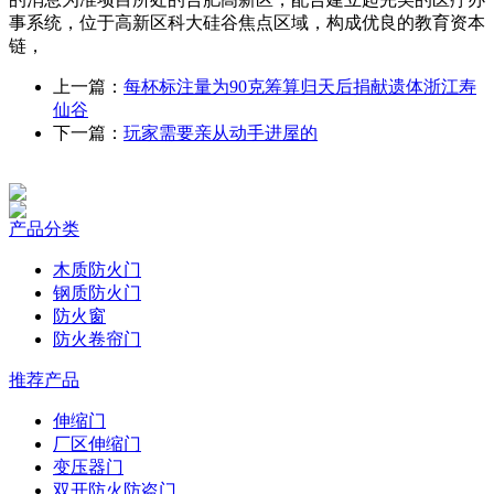
事系统，位于高新区科大硅谷焦点区域，构成优良的教育资本
链，
上一篇：
每杯标注量为90克筹算归天后捐献遗体浙江寿
仙谷
下一篇：
玩家需要亲从动手进屋的
产品分类
木质防火门
钢质防火门
防火窗
防火卷帘门
推荐产品
伸缩门
厂区伸缩门
变压器门
双开防火防盗门