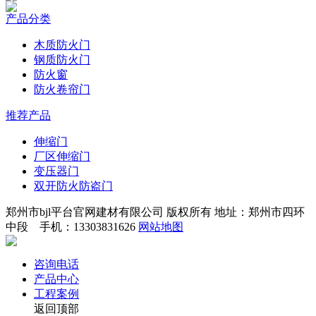
产品分类
木质防火门
钢质防火门
防火窗
防火卷帘门
推荐产品
伸缩门
厂区伸缩门
变压器门
双开防火防盗门
郑州市bjl平台官网建材有限公司 版权所有 地址：郑州市四环
中段 手机：13303831626
网站地图
咨询电话
产品中心
工程案例
返回顶部