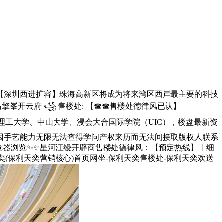
深圳西进扩容】珠海高新区将成为将来湾区西岸最主要的科技
8半岛擎峯开云府 ꧁ 售楼处: 【☎☎售楼处德律风已认】
、理工大学、中山大学、浸会大合国际学院（UIC），楼盘最新资
因手艺能力无限无法查得学问产权来历而无法间接取版权人联系
览器浏览✨✨星河江缦开辟商售楼处德律风：【预定热线】丨细
(保利天奕营销核心)首页网坐-保利天奕售楼处-保利天奕欢送