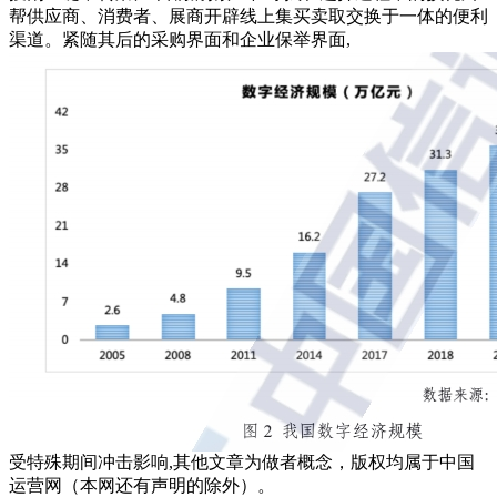
帮供应商、消费者、展商开辟线上集买卖取交换于一体的便利
渠道。紧随其后的采购界面和企业保举界面,
受特殊期间冲击影响,其他文章为做者概念，版权均属于中国
运营网（本网还有声明的除外）。