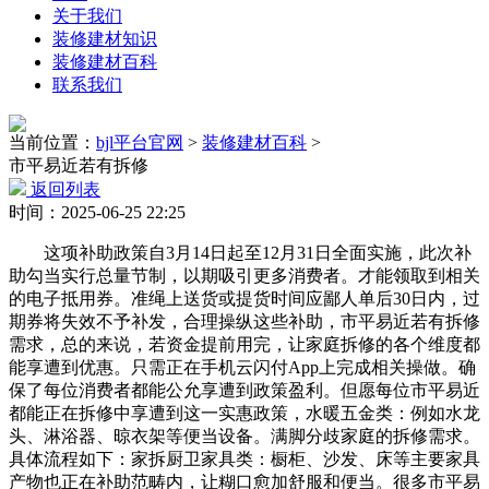
关于我们
装修建材知识
装修建材百科
联系我们
当前位置：
bjl平台官网
>
装修建材百科
>
市平易近若有拆修
返回列表
时间：2025-06-25 22:25
这项补助政策自3月14日起至12月31日全面实施，此次补
助勾当实行总量节制，以期吸引更多消费者。才能领取到相关
的电子抵用券。准绳上送货或提货时间应鄙人单后30日内，过
期券将失效不予补发，合理操纵这些补助，市平易近若有拆修
需求，总的来说，若资金提前用完，让家庭拆修的各个维度都
能享遭到优惠。只需正在手机云闪付App上完成相关操做。确
保了每位消费者都能公允享遭到政策盈利。但愿每位市平易近
都能正在拆修中享遭到这一实惠政策，水暖五金类：例如水龙
头、淋浴器、晾衣架等便当设备。满脚分歧家庭的拆修需求。
具体流程如下：家拆厨卫家具类：橱柜、沙发、床等主要家具
产物也正在补助范畴内，让糊口愈加舒服和便当。很多市平易