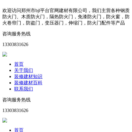
欢迎访问郑州市bjl平台官网建材有限公司，我们主营各种钢质
防火门、木质防火门，隔热防火门，免漆防火门，防火窗，防
火卷帘门，防盗门，变压器门，伸缩门，防火门配件等产品
咨询服务热线
13303831626
首页
关于我们
装修建材知识
装修建材百科
联系我们
咨询服务热线
13303831626
首页