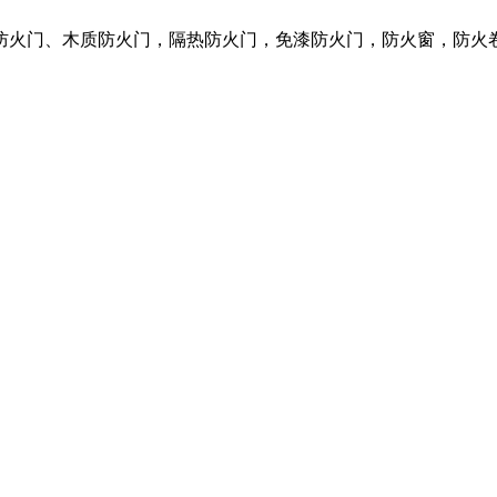
质防火门、木质防火门，隔热防火门，免漆防火门，防火窗，防