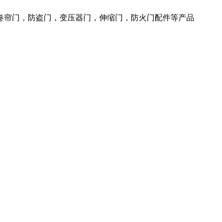
火卷帘门，防盗门，变压器门，伸缩门，防火门配件等产品