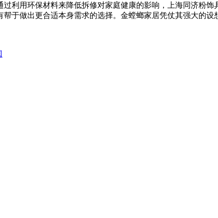
过利用环保材料来降低拆修对家庭健康的影响，上海同济粉饰具
帮于做出更合适本身需求的选择。金螳螂家居凭仗其强大的设想
国