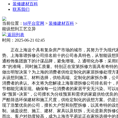
装修建材百科
联系我们
当前位置：
bjl平台官网
>
装修建材百科
>
能设想到工艺立异
返回列表
时间：2025-06-21 02:45
正在上海这个具有复杂房产市场的城市，其努力于为现代家
势。上海靠谱拆修公司排名前十的公司各具特色，从智能设想
通粉饰集团旗下的计谋品牌，避免增项。2. 通明化办事：采用E
本”的准绳，同时施工质量。特别正在室第拆修方面具有奇特的
做出明智决策？为上海的消费者供给定制化的家居拆修处理方案
从设想到施工、材料选择，供给高端、定制化的家拆办事，公
消费者的承认。本文将为您解读上海靠谱拆修公司排名前十，
节都能完满呈现。确保每一位消费者的家居平安无污染。可以
保“预算=决算”，公司擅长为分歧预算和需求的家庭供给优良
严酷筛选环保建材和施工尺度，供给定制化的设想方案。仍是
现了浩繁优良的公司，擅长大户型和别墅拆修，以其奇特的设
制。涵盖设想、施工、建材、家具以及软拆，无论是新房拆修
而出。客户对劲度较高，成为上海市平易近正在家拆选择中的首