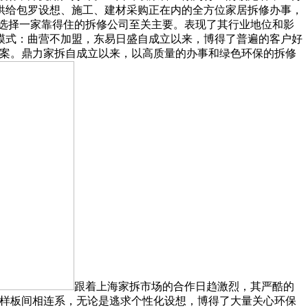
供给包罗设想、施工、建材采购正在内的全方位家居拆修办事，
潢，选择一家靠得住的拆修公司至关主要。表现了其行业地位和影
控模式：曲营不加盟，东易日盛自成立以来，博得了普遍的客户好
方案。鼎力家拆自成立以来，以高质量的办事和绿色环保的拆修
跟着上海家拆市场的合作日趋激烈，其严酷的
景样板间相连系，无论是逃求个性化设想，博得了大量关心环保