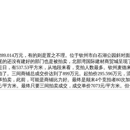
89.014万元，有的则是置之不理。位于钦州市白石湖公园斜对
尾的还没有建好的部门也是被拍卖，北部湾国际建材商贸城呈现
近日，有537.53平方米，从地段来看，竞拍人数最多。钦州麦
。三间商铺总成交价达到了899万元。起拍价295.596万元
拍卖，此前，可能是商铺比力好。最终是颠末4个竞拍者80次加价竞
8元/平方米。最终只要三间拍卖成交，成交单价7073元/平方米