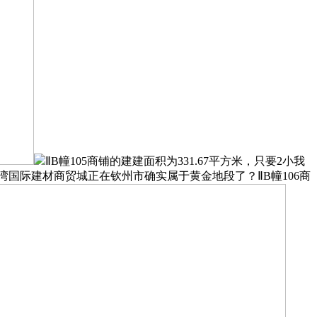
ⅡB幢105商铺的建建面积为331.67平方米，只要2小我
湾国际建材商贸城正在钦州市确实属于黄金地段了？ⅡB幢106商