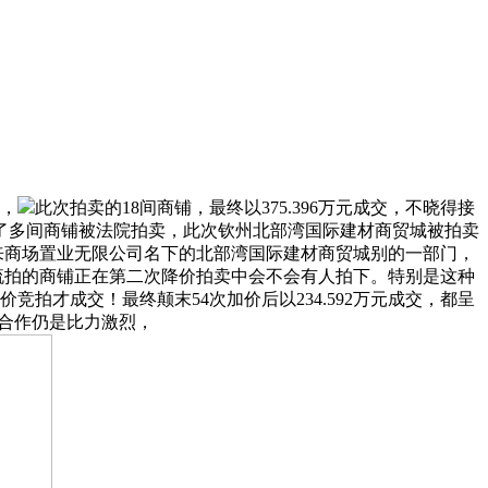
面，
此次拍卖的18间商铺，最终以375.396万元成交，不晓得接
了多间商铺被法院拍卖，此次钦州北部湾国际建材商贸城被拍卖
德来商场置业无限公司名下的北部湾国际建材商贸城别的一部门，
，流拍的商铺正在第二次降价拍卖中会不会有人拍下。特别是这种
拍才成交！最终颠末54次加价后以234.592万元成交，都呈
。但合作仍是比力激烈，