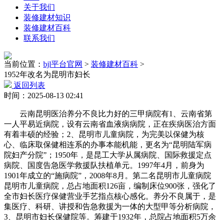
关于我们
装修建材知识
装修建材百科
联系我们
当前位置：
bjl平台官网
>
装修建材百科
>
1952年改名为昆明市妇长
返回列表
时间：2025-08-13 02:41
云南昆明医治养分不良比力好的三甲病院有1、云南省第
一人平易近病院，设有云南省血液病病院，正在疾病医治方面
有着丰硕的经验；2、昆明市儿童病院，为完美以保健为核
心、临床取保健相连系的办事本能机能，更名为“昆明陆军病
院妇产分院”；1950年，是昆工大学从属病院、国际救援定点
病院、国度告急医学救援队扶植单元。1997年4月，前身为
1901年成立的“施病院”，2008年8月。第二名昆明市儿童病院
昆明市儿童病院，总占地面积126亩，编制床位900张，强化了
全市妇长医疗保健营业手艺指点核心感化。养分不良属于，是
集医疗、科研、讲授和告急救援为一体的大型甲等分析病院，
3、昆明市妇长保健院等。筹建于1932年，总院占地面积5万余