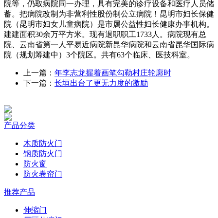
院等，仍取病院同一办理，具有完美的诊疗设备和医疗人员储
蓄。把病院改制为非营利性股份制公立病院！昆明市妇长保健
院（昆明市妇女儿童病院）是市属公益性妇长健康办事机构。
建建面积30余万平方米。现有退职职工1733人。病院现有总
院、云南省第一人平易近病院新昆华病院和云南省昆华国际病
院（规划筹建中）3个院区。共有63个临床、医技科室。
上一篇：
年李志龙握着画笔勾勒村庄轮廓时
下一篇：
长垣出台了更无力度的激励
产品分类
木质防火门
钢质防火门
防火窗
防火卷帘门
推荐产品
伸缩门