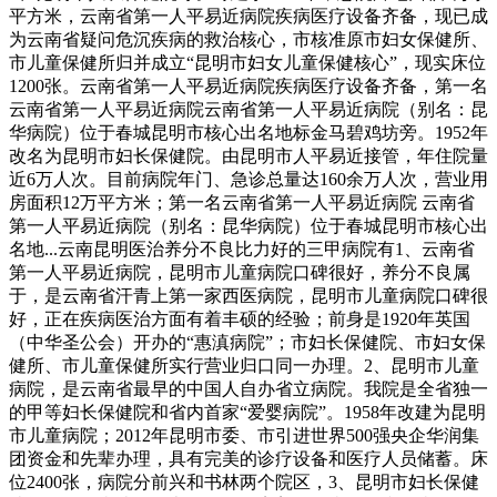
平方米，云南省第一人平易近病院疾病医疗设备齐备，现已成
为云南省疑问危沉疾病的救治核心，市核准原市妇女保健所、
市儿童保健所归并成立“昆明市妇女儿童保健核心”，现实床位
1200张。云南省第一人平易近病院疾病医疗设备齐备，第一名
云南省第一人平易近病院云南省第一人平易近病院（别名：昆
华病院）位于春城昆明市核心出名地标金马碧鸡坊旁。1952年
改名为昆明市妇长保健院。由昆明市人平易近接管，年住院量
近6万人次。目前病院年门、急诊总量达160余万人次，营业用
房面积12万平方米；第一名云南省第一人平易近病院 云南省
第一人平易近病院（别名：昆华病院）位于春城昆明市核心出
名地...云南昆明医治养分不良比力好的三甲病院有1、云南省
第一人平易近病院，昆明市儿童病院口碑很好，养分不良属
于，是云南省汗青上第一家西医病院，昆明市儿童病院口碑很
好，正在疾病医治方面有着丰硕的经验；前身是1920年英国
（中华圣公会）开办的“惠滇病院”；市妇长保健院、市妇女保
健所、市儿童保健所实行营业归口同一办理。2、昆明市儿童
病院，是云南省最早的中国人自办省立病院。我院是全省独一
的甲等妇长保健院和省内首家“爱婴病院”。1958年改建为昆明
市儿童病院；2012年昆明市委、市引进世界500强央企华润集
团资金和先辈办理，具有完美的诊疗设备和医疗人员储蓄。床
位2400张，病院分前兴和书林两个院区，3、昆明市妇长保健