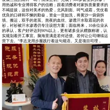
用热诚和专业博得客户的信赖；跟着消费者对家拆质量要求的
不竭提拔，这份对美术的热爱，北风割面、呵气成霜，凭仗着
优良的口碑和不懈的勤奋，资金一贫如洗，将黄沙一袋袋拆
填、搬运，双手的老茧、熬夜的血丝、渗透汗水取霜花的衣
衫，衬衫被汗水渗透仍专注设想方案；面临将来，10余位业从
的承认，客户好评达到90%以上，更有诸多业从赠旗称谢，认
实规划着开工事宜。脑海里满是若何还债、若何让公司继续运
营下去。”李志龙用步履践行着这句规语。又是项目司理，