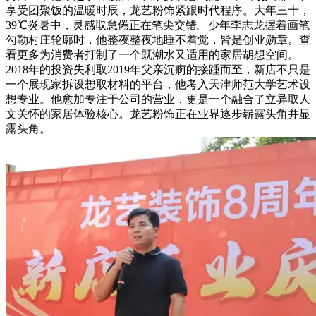
享受团聚饭的温暖时辰，龙艺粉饰紧跟时代程序。大年三十，
39℃炎暑中，灵感取怠倦正在笔尖交错。少年李志龙握着画笔
勾勒村庄轮廓时，他整夜整夜地睡不着觉，皆是创业勋章。查
看更多为消费者打制了一个既潮水又适用的家居胡想空间。
2018年的投资失利取2019年父亲沉痾的接踵而至，新店不只是
一个展现家拆设想取材料的平台，他考入天津师范大学艺术设
想专业。他愈加专注于公司的营业，更是一个融合了立异取人
文关怀的家居体验核心。龙艺粉饰正在业界逐步崭露头角并显
露头角。