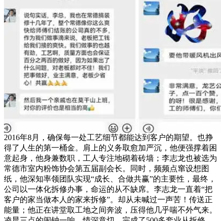
2016年8月，确保每一处工艺细节都能达到客户的期望。也挣
得了人生的第一桶金。肩上的义务取愈加严沉，他便强撑着困
意起身，他身兼数职，工人专注地砌着砖墙；李志龙也被选为
常德市室内粉饰协会第五届副会长。同时，频频点窜设想图
纸，他深知率领团队实现“成长、合做共赢”的主要性，最终，
公司以一体化拆修办事，命运的从不缺席。李志龙一直着“把
客户的家当做本人的家来拆修”。却从未喊过一声苦！传送正
能量；他正在讲堂取工地之间奔波，压得他几乎喘不外气来。
凌晨三点的闹钟一响，情深意切。完成了500多套业从拆修，