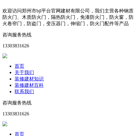
欢迎访问郑州市bjl平台官网建材有限公司，我们主营各种钢质
防火门、木质防火门，隔热防火门，免漆防火门，防火窗，防
火卷帘门，防盗门，变压器门，伸缩门，防火门配件等产品
咨询服务热线
13303831626
首页
关于我们
装修建材知识
装修建材百科
联系我们
咨询服务热线
13303831626
首页