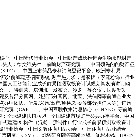
阳能核心、中国光伏行业协会、中国财产成长推进会生物质能财产
带头人：徐文强先生，前瞻财产研究院——中国领先的的财产征
SIPC）、中国上市药品专利消息登记平台、欧洲专利局
统计部分前瞻聪慧招商系统-财产热力求，是家拆（家庭粉饰）行业
0年中国人工智能行业成长前景预测取投资计谋规划阐发演讲订购
坛、会、、特训营、培训班、发布会、沙龙、等会议，国度发改
国务院及各部分官网、处所部分官网、北宝、法信网等前瞻企业大
办理团队、研发/采购/出产/质检/发卖等部分担任人等）订购
究院（CAICT）、中国互联收集消息核心（CNNIC）等前瞻
建：全球建建扶植联盟、全国建建市场监管公共办事平台、中国
式建建PC构件（混凝土预制件）行业成长前景预测取投资计
文娱行业协会、中国文教体育用品协会、中国体育用品业结合
言研究（CSM）、灯塔研究院等高瓴本钱、红杉本钱、IDG本