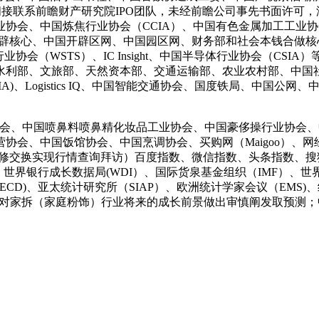
间接联系前瞻财产研究院IPO团队，未经前瞻公司事先书面许可
工业协会、中国炼焦行业协会（CCIA）、中国有色金属加工工
辟核心、中国开辟区网、中国园区网、财务部和社会本钱合做核心
业协会（WSTS）、IC Insight、中国半导体行业协会（C
水利部、文旅部、天然资本部、交通运输部、农业农村部、中国
A)、Logistics IQ、中国智能交通协会、国度铁局、中国公
、中国喷鼻料喷鼻精化妆品工业协会、中国豪侈操行业协会、
、中国饭馆协会、中国烹调协会、买购网（Maigoo）、网经社-
进修交换实现行情查询拜访）百度指数、微信指数、头条指数、
世界银行成长数据局(WDI）、国际货泉基金组织（IMF）、世
ECD)、亚太统计研究所（SIAP）、欧洲统计学家会议（EMS)
P会员一年，对家拆（家庭粉饰）行业将来的成长前景做出审慎阐发取