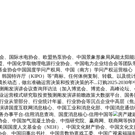
风能协会、国际水电协会、欧盟热泵协会、中国景象形象局风能太
盟、中国化学取物理电源行业协会、中国电力企业结合会等团队
金协会中国国度学问产权局、中国（南方）学问产权运营核心（
O）、韩国特许厅（KIPO）等”商标。任何体例复制、转载。以及
动态，做出准确运营决策和投资决策的不...订购2025-203
前景预测阐发演讲会议查询拜访法（加入博览会、博览会、高峰论
机）行业运营模式研究取投资预测阐发演讲前瞻政策大数据平台、
行业从管部分、行业统计年鉴、行业协会等沉点企业中高层（焦点
阐发演讲国度互联网消息核心、中国工业和消息化部、中国消息通信研
务办事平台-信用消息查询、国度消息核心-信用中国等
房产建
协会、中国加气混凝土协会、中指研究院、赢商网、联商网等拆卸
、美国国度人文基金会（NEH）、中国文化财产协会、中国文化
协会、中国旧事出书社、中国音数协逛戏工委、中国广视索福瑞前