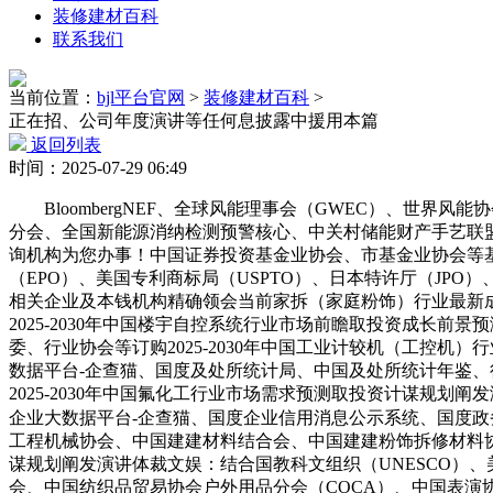
装修建材百科
联系我们
当前位置：
bjl平台官网
>
装修建材百科
>
正在招、公司年度演讲等任何息披露中援用本篇
返回列表
时间：2025-07-29 06:49
BloombergNEF、全球风能理事会（GWEC）、世界
分会、全国新能源消纳检测预警核心、中关村储能财产手艺联
询机构为您办事！中国证券投资基金业协会、市基金业协会等基
（EPO）、美国专利商标局（USPTO）、日本特许厅（JP
相关企业及本钱机构精确领会当前家拆（家庭粉饰）行业最新成长
2025-2030年中国楼宇自控系统行业市场前瞻取投资成长
委、行业协会等订购2025-2030年中国工业计较机（工控
数据平台-企查猫、国度及处所统计局、中国及处所统计年鉴、
2025-2030年中国氟化工行业市场需求预测取投资计谋规划
企业大数据平台-企查猫、国度企业信用消息公示系统、国度政
工程机械协会、中国建建材料结合会、中国建建粉饰拆修材料
谋规划阐发演讲体裁文娱：结合国教科文组织（UNESCO）
会、中国纺织品贸易协会户外用品分会（COCA）、中国表演