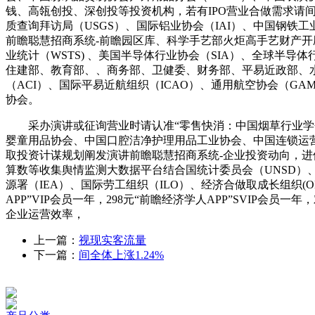
钱、高瓴创投、深创投等投资机构，若有IPO营业合做需求请
质查询拜访局（USGS）、国际铝业协会（IAI）、中国钢铁
前瞻聪慧招商系统-前瞻园区库、科学手艺部火炬高手艺财产开
业统计（WSTS) 、美国半导体行业协会（SIA）、全球半导体行
住建部、教育部、、商务部、卫健委、财务部、平易近政部、
（ACI）、国际平易近航组织（ICAO）、通用航空协会（GAM
协会。
采办演讲或征询营业时请认准“零售快消：中国烟草行业学会
婴童用品协会、中国口腔洁净护理用品工业协会、中国连锁运营协会
取投资计谋规划阐发演讲前瞻聪慧招商系统-企业投资动向，
算数等收集舆情监测大数据平台结合国统计委员会（UNSD）、
源署（IEA）、国际劳工组织（ILO）、经济合做取成长组织(O
APP”VIP会员一年，298元“前瞻经济学人APP”SVI
企业运营效率，
上一篇：
视现实客流量
下一篇：
间全体上涨1.24%