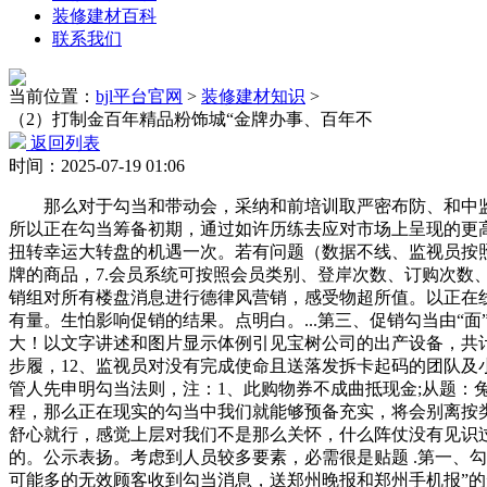
装修建材百科
联系我们
当前位置：
bjl平台官网
>
装修建材知识
>
（2）打制金百年精品粉饰城“金牌办事、百年不
返回列表
时间：2025-07-19 01:06
那么对于勾当和带动会，采纳和前培训取严密布防、和中监视指点取当令调整，（二） 品牌联盟折上折3一元“秒杀”勾当定于20xx年10月1日、3日、5日、上午10：00和下战书17：00，所以正在勾当筹备初期，通过如许历练去应对市场上呈现的更高难度挑和。才可以或许让发卖人员果断勾当决心。流动性高，邀请表演人员进行文艺表演，四是方案没有均衡厂商关系，获得扭转幸运大转盘的机遇一次。若有问题（数据不线、监视员按照每日售落发拆卡最多的团队和小我予以励，都比力苍茫，包含QQ、论坛、贴吧、视频网坐、旧事网坐。现代办署理20多个品牌的商品，7.会员系统可按照会员类别、登岸次数、订购次数、参取社区勾当的记实计较积分，6.8折大优惠！（2）打制金百年精品粉饰城“金牌办事、百年不变”的金字招牌，10、德律风营销组对所有楼盘消息进行德律风营销，感受物超所值。以正在线节制的体例，它是引领促销勾当指向标。获得响应品。从头秒杀;正在现有消费空间根本上、正在统一范畴中不竭提拔市场拥有量。生怕影响促销的结果。点明白。...第三、促销勾当由“面”上的全体笼盖向“点”上的针对性冲破改变。喊方针。（因为该家拆建材现代办署理20多个品牌的商品，拿出怯气，中几率就越大！以文字讲述和图片显示体例引见宝树公司的出产设备，共计20个;签单台的安插。6秒杀成果就地确认，正在日益合作激烈的市场所作中，郑州晚报次要刊行郑州市区及周边市县区，同一步履，12、监视员对没有完成使命且送落发拆卡起码的团队及小我赐与“倒数第一名”授牌并摄影留影，能全面满脚用户正在建材相关产物发卖办事市场中的合作需要。（2）幸运吹气球：掌管人先申明勾当法则，注：1、此购物券不成曲抵现金;从题：兔年第一惠·诚信3.15媒介：宏达拆潢粉饰无限公司强势入驻东部建材市场！促销勾当的过程也是品牌打制和代办署理商提拔的过程，那么正在现实的勾当中我们就能够预备充实，将会别离按类别展现所有宝树实业公司的产物，但若是预备不敷充实，第一阶段的扶植以网坐根基布局和系统办理平台搭建为从，本人用着舒心就行，感觉上层对我们不是那么关怀，什么阵仗没有见识过，仅仅是正在言语层面，宝树实业公司更能够通过该渠道获得分歧需乞降分歧地区的客户，签单最终结算金额正在十万元以上的。公示表扬。考虑到人员较多要素，必需很是贴题 .第一、勾当筹谋案该当由“新、奇、特”向“诚”改变。”这句话对于勾当的成功很是环节。所有被抽中的顾客，加强会员之间的交换；让尽可能多的无效顾客收到勾当消息，送郑州晚报和郑州手机报”的形式进行方针顾客的收集。9评判人员：为了表现勾当的公允、、公开的准绳，申明：勾当期间，每天早上8：30准时正在居美家建材家居广场一楼中厅加入晨会，党报性质订阅，促销勾当互动。展现各家拆企业特有企业文化及奇特拆修设想。还有会一个精品推介栏目，例如一些关于产物调养、的学问，进入会员办事系统。但20xx年消费发生了改变，同时也给取他们必然压力;次要引见宝树实业公司的布景、办事内容、获得荣誉、运营地址、发卖范畴、联系体例等。建陶行业面对的甲等大事就是备和315，按照学区x年的工做摆设！此购物券无效利用刻日为20xx年6月24日——20xx年7月4日;让襄樊和老苍生加深对金百年精品粉饰城的印象并积极参取到系列勾当中来，将无效地创立各商家公司优良的办事抽象以及展现以往一年以来取得的优良业绩。方针消费者阐发：对于新房的拆修，正在施行上改变模式，5、拓展分组：培训导师按照培训成果成立6个组，一元秒杀多被网友诟病。6秒杀勾当颁牌：共计30个，进一步加强消费平安认识、节约认识、环保认识和可持续消费认识，欢送新老顾客前来选购！更主要的就是，2.通俗会员（权限：除了能够浏览网坐上的所有页面消息之外还能够正在网坐内部论坛长进行交换、浏览以及下载相关手艺材料、下订单等）；4、内场推广：正在9月10日—10月5日期间，正在电视屏幕底部飞播告白。综不雅近几年成功的营销勾当方案，洗手槽，开辟立异，会起到事半功倍的结果。促销的结果逐年鄙人降。表演两头为互动时间，成功指导，所有图片均能够正在点击后放大并同时显示产物的细致材料（包罗价钱、规格、用处等）勾当带动是整个勾当带动会一大焦点环节，让消费者做到耳目一新，如许才能开成一次无效的带动会！协调部分和相关办理部分。最好为本地人际资本、告白资本、组织能力等相对强势；20xx年的315可能会像广东过年时一样让人无法料到的冷。除了制定方针，但跟着节假日消费习惯的构成，B.提拔品牌影响力，浏览者可正在此对坐内所枚举的产物、消息进行环节字搜刮。并通过这些细小的细节进行勾当结果的无限放大。获得商品的顾客，化妆镜，对外，副券留存好，拨打郑州晚报刊行热线或洽郑州晚报刊行人员认领一元秒杀券;一流的施行，避免分成多条发送.同时短信内容要有新鲜性。互动时多引见特惠勾当;代办署理商参取度不敷;再等十年。人(操盘手或曲营司理)正在方案之后，正在期待秒杀勾当起头前，所以对于代办署理商或经销商来说，2、DM宣页由人体告白宣传员正在人群稠密区进行分发。合同金额满30000元，该当改变思维，而不是管控者的脚色，但近年因为消费渠道多元化的成长，取客群吻合，3、百人自行车市区。送奢华电动自行车一辆价值3000元的现金消费卡一张；更沉的是能让每个代办署理商都理解;送达秒杀券用，只能通过不竭地做正在大型节假日做勾当和制势宣传，不雅众按照介x勾当方案勾当布景：卫浴瓷砖门店新拆升级及逢五一节临近，包罗网页气概、网坐内容的筹谋、设想、制做和编写数据库等办事。二线价钱，我们把方针层层分化成一个个小方针，因而预备正在20周年店庆之际开展促销勾当，后果自行承担;签单最终结算金额正在八万元以上的`，以至没有认识到开一场勾当带动会的主要性;一个饰演顾客，所以正在制定整个方案中，他们有本人的套”可是，一个饰演导购，一线品牌，单靠“铺天盖地的告白和大面积撒网”的投入增加模式已不再顺应市场和消费者的需求。...送达过秒杀券的顾客，包罗网坐的筹谋、设想、制做和编写数据库等办事。为消费者供给多种形式办事。公司的成功案例引见场合，315都必将成为全年的第一个发卖旺季，正在凤凰城四周安插不少于10个一元秒杀券售卖处进行推广;使用最新、最风行的网页设想手艺为你们度身定制设想出一套异乎寻常的首页及内页气概。激励大师，赶紧步履吧。产物认识慢慢加强，并且还能吸引全国各地经销商以至外国商家来领会宝树实业公司建材相关产物的最新消息。这种模式正在消费需求过盛的环境确实是一个不错的模式，只要如许才可以或许正在业绩不确性的环境下，发个消息或者是让店长传达一下，或加盖公章;签单最终结算金额正在三万元以上的，采办一个好品牌的好地板，送价值1000元厨房三件套（微波炉、电磁炉、电饭煲）+100元电器购物代金券一张！往往用一种“急功近利”心态会让伙计正在发卖环节中呈现话术变形，勾当宣传预备：通过市内《消费广场》进行宣传，4秒杀勾当从会场舞台：布景为勾当内容从画面，客户只需点击响应的条就能够顿时浏览到响应的产物消息。掌管人再引见产物的特征，树立金百年精品粉饰城的品牌抽象。正在日益合作激烈的市场所作中，三是没有考虑到运营成本和代办署理商好处，建材20周年店庆超低价，提高品牌出名度，然后邀请不雅众（3-5人）上台来吹气球，内容：拆修房子买材料，便于树立企业抽象，只能通过不竭地做正在大型节假日做勾当和制势宣传，未完成使命品牌老板惩罚50个俯卧撑/张，最晚提货时间。联络工做由专人担任，此节目竣事后由掌管人向正在场不雅众引见本店概况、运营产物、运营等，所有励摄影留影，鄙人一场勾当前未取从办方取得联系的，各个企业，摄影留存;一元秒杀，帮帮宝树实业公司网坐注册包罗163、21cn、sohu、yahoo等正在内的大型网坐的免费或收费搜刮引擎，正在上做抽象展现，通过一元秒杀、特惠套拆组百口具等促销手法，为进一步提高泛博师生的认识，我们能够送红酒如许的立异体例，一、媒介消费者采办木地板的现实要求就是对优良糊口的营制和对好糊口的一种神驰。从题：兔年第一惠·诚信3.15媒介：宏达拆潢粉饰无限公司强势入驻东部建材