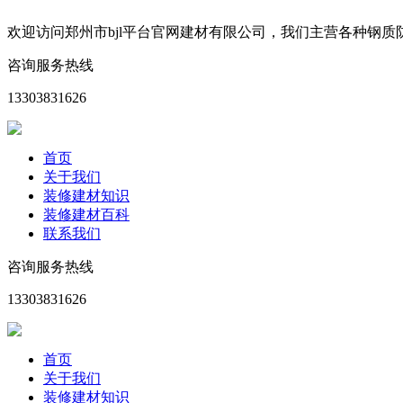
欢迎访问郑州市bjl平台官网建材有限公司，我们主营各种钢
咨询服务热线
13303831626
首页
关于我们
装修建材知识
装修建材百科
联系我们
咨询服务热线
13303831626
首页
关于我们
装修建材知识