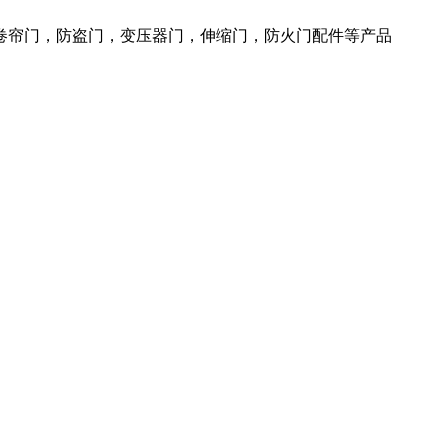
火卷帘门，防盗门，变压器门，伸缩门，防火门配件等产品