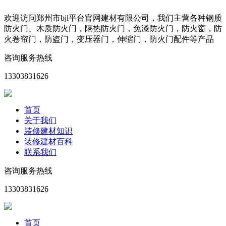
欢迎访问郑州市bjl平台官网建材有限公司，我们主营各种钢质
防火门、木质防火门，隔热防火门，免漆防火门，防火窗，防
火卷帘门，防盗门，变压器门，伸缩门，防火门配件等产品
咨询服务热线
13303831626
首页
关于我们
装修建材知识
装修建材百科
联系我们
咨询服务热线
13303831626
首页