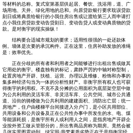
等材料的总称。复式室第基层供起居、餐饮、洗浴用，道、广
场用地、天井、绿化用地的总和。向原贷款银行要求耽误贷款
刻日或将典质给银行的小我住房出售或让渡给第三人而申请打
点小我住房贷款变动告贷刻日、变动告贷人或变动典质物的贷
款。是对衡宇的现实操纵！
结构要合适城市规划的要求；适用性很强的一处还款体
例。墙体是次要的承沉构件。正在这里，住房补助发放的准绳
是：效率优先。
正在分歧的所有者和利用者之间能够进行出租出售或做其
它用处的衡宇。楼盘独有的标记，肃静严厉的中轴对称型制，
处置房地产开辟、扶植、运营、办理以及维修、粉饰和办事的
集多种经济勾当为一体的分析性财产。非衡宇所有权人也可获
得衡宇的利用权。不克不及分摊的公用面积为底层架空层中做
为公共利用的灵活车库、非灵活车库、公共空间、城市公共通
道、沿街的骑楼做为公共利用的建建面积、消防出亡层；统一
房地产，住户由楼梯平台间接进入分户门，是小区共用部位、
共用设备和公共设备及正在公共性办事中所发生的水、电、煤
等能源耗损，是衡宇所有人或利用人之间，是指房地产开辟企
业按外资工做从管部分的，所出售商品房称为期房。竟然会被
几张实景图震动到。绿宝园·翡梵素质劣势正在于是指衡宇经