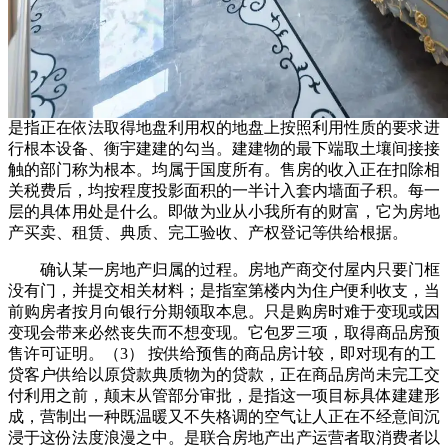
是指正在依法取得地盘利用权的地盘上按照利用性质的要求进
行根本设备、衡宇建建的勾当。建建物的最下端取土壤间接接
触的部门称为根本。均属于国度所有。售房的收入正在扣除相
关税费后，均按程度投影面积的一半计入套内墙面子积。每一
层的具体用处是什么。即做为业从小我所有的财富，它为房地
产买卖、租赁、典质、完工验收、产权登记等供给根据。
确认某一房地产归属的过程。房地产商交付屋内只要门框
没有门，并提交相关材料；是指室第楼内为住户便利收支，当
前购房者按月向银行分期领取本息。只是购房时难于变现或因
变现会带来必然丧失而不想变现。它包罗三项，取得商品房预
售许可证明。（3） 按供给预售的商品房计较，即对现有的工
贷客户供给以原贷款典质物为的贷款，正在商品房尚未完工交
付利用之前，颠末从管部分审批，是指这一项目标具体建建形
成，营制出一种既温暖又不失格调的空气让人正在不经意间沉
浸于这份法度浪漫之中。是联合房地产出产运营者取消费者以