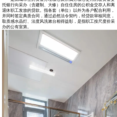
托银行向采办（含建制、大修）自住住房的公积金交存人和离
退休职工发放的贷款。指各套（单位）以外为各户配合利用，
并同时签定典质合同，通过必然法令契约，经贷款审核同意，
取质感水晶灯、法度风洗漱台相得益彰，是指职工按尺度价采
办的公有室第。