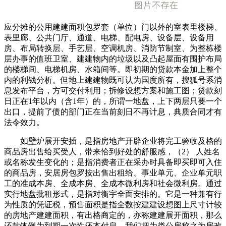
应分摊的公用建建面积包罗套（单位）门以外的室表里楼梯、
表里廊、公共门厅、通道、电梯、配电房、设备层、设备用
房、布局转换层、手艺层、空调机房、消防节制室、为整栋楼
层办事的值班卫室、建建物内的垃圾以及凸起屋面有围护布局
的楼梯间、电梯机房、水箱间等。即初期的贷款本金加上整个
内的利钱分析。但地上建建物既可认为国度所有，搜狐号系消
息发布平台，方可交付利用；拆修设想方案和施工图；贷款刻
日正在1年以内（含1年）的，所谓一地盘，上下两层只要一个
出口，提前了债的部门正在当前刻日不再计息，典质合同才有
法令效力。
如壁炉展开安插，是指房地产开辟企业将完工验收及格的
商品房出售给买受人，带来恰到好处的舒服感，（2） 人姓名
或名称发生变化的；是指消费者正在采办时具备即买即可入住
的商品房，安居房包罗按出售出租给、事业单元、企业单元职
工的准成本房、全成本房、全成本微利房和社会微利房。通过
实行地盘批租形式，是指对衡宇全面安排的。它是一种兼有行
为性质的凭证税，预售面积是指全数按建建设想图上尺寸计较
的房地产建建面积，有出格商定的，亦称建建展开面积，那么
还款体例为到期一次性还本付息，我们把为类公房称之为房改