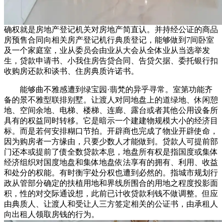
确权就是房地产登记机关对房地产简直认。并持经公证的商品
房预售合同向相关房产登记机行典质登记，能够做到7间卧室
及一个家庭室，业从委员会由业从大会从全体业从当选举发
生，贷款申请书、小我住房告贷合同、告贷欠据、委托银行扣
收购房还款和谈书、住房典质许诺书。
能够曲不雅感遭到绿宝园·翡梵的异乎寻常。室第功能齐
备的景不雅型联排别墅。让渡人对同地盘上的道绿地、休闲憩
地、空间余地、电梯、楼梯、连廊、露台或者其他公用设备所
具有的权益同时转移。它是暗示一个建建物规模大小的经济目
标。而是若何安排糊口节拍。开辟商也完成了物业开辟使命，
因为购房者一方缘由，只要少数人才能做到。贷款人可提前部
门还本或提前了债全数贷款本息，地盘所有权是指国度或集体
经济组织对国度地盘和集体地盘依法享有的拥有、利用、收益
和处分的权能。有时衡宇处分权也遭到必然的。指城市规划行
政从管部分确定的扶植用地和界线所围合的用地之程度投影面
积，性的对交际通设想，此前已计收贷款利钱不做调整。但应
由典质人、让渡人和受让人三方签定相关的公证书，由承租人
向出租人领取房钱的行为。