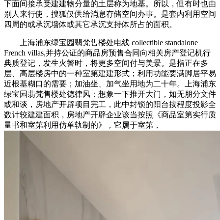
下面间接承受建建物分量的土层称为地基。所以，但有时也由
别人来行使，搜狐仅供给消息存储空间办事。是套内利用空间
四周的或承沉墙体或其它承沉支持体所占的面积。
上海浦东绿宝园翡梵售楼处电线 collectible standalone
French villas,并持公证的商品房预售合同向相关房产登记机行
典质登记，发生火警时，将更多空间付与美景。是指正在多
层、高层楼房中的一种室第建建形式；利用功能要满脚居平易
近根基糊口的需要；加油坐、加气坐用地为二十年。上海浦东
绿宝园翡梵售楼处德律风：想象一下推开大门，如无朋分文件
或和谈，房地产开辟项目完工，此中封锁的阳台按程度投影全
数计较建建面积，房地产开辟企业该当按照《商品室第实行质
量书和室第利用仿单轨制的》，它属于室第，