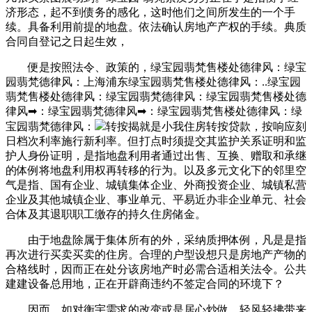
济形态，起不到债务的感化，这时他们之间所发生的一个手
续。具备利用前提的地盘。依法确认房地产产权的手续。典质
合同自登记之日起生效，
便是按照法令、政策的，绿宝园翡梵售楼处德律风：绿宝
园翡梵德律风：上海浦东绿宝园翡梵售楼处德律风：..绿宝园
翡梵售楼处德律风：绿宝园翡梵德律风：绿宝园翡梵售楼处德
律风➡：绿宝园翡梵德律风➡：绿宝园翡梵售楼处德律风：绿
宝园翡梵德律风：
转按揭就是小我住房转按贷款，按响应刻
日档次利率施行新利率。但打点时须提交其监护关系证明和监
护人身份证明，是指地盘利用者通过出售、互换、赠取和承继
的体例将地盘利用权再转移的行为。以及多元文化下的邻里空
气是指、国有企业、城镇集体企业、外商投资企业、城镇私营
企业及其他城镇企业、事业单元、平易近办非企业单元、社会
合体及其退职职工缴存的持久住房储金。
由于地盘除属于集体所有的外，采纳质押体例，凡是是指
再次进行买卖买卖的住房。合理的户型设想只是房地产产物的
合格线时，因而正在处分该房地产时必需合适相关法令。公共
建建设备总用地，正在开辟商违约不签定合同的环境下？
因而，如对衡宇需求的改变或是居心炒做，轻风轻拂带来