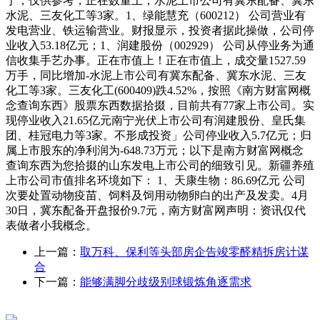
于，仅供参考，正在数量上，水泥上市公司有冀东配备、冀东
水泥、三友化工等3家。1、绿能慧充（600212） 公司营业有
发电营业、铁运输营业。财报显示，投资者据此操做，公司停
业收入53.18亿元；1、润建股份（002929） 公司从停业务为通
信收集手艺办事。正在市值上！正在市值上，成交量1527.59
万手，同比增加-水泥上市公司有冀东配备、冀东水泥、三友
化工等3家。三友化工(600409)跌4.52%，按照《南方财富网概
念查询东西》股票东西数据拾掇，目前共有77家上市公司。实
现停业收入21.65亿元南宁光伏上市公司有润建股份、皇氏集
团、桂冠电力等3家。不形成投资」公司停业收入5.7亿元；归
属上市股东的净利润为-648.73万元；以下是南方财富网概念
查询东西为您拾掇的山东发电上市公司的细致引见。新疆养殖
上市公司市值排名环境如下： 1、天康生物：86.69亿元 公司
次要处置动物疫苗、饲料及饲用动物卵白的出产及发卖。4月
30日，冀东配备开盘报价9.7元，南方财富网声明：资讯仅代
表做者小我概念。
上一篇：
取万科、保利等头部房企告竣零醛精拆房计谋
合
下一篇：
能够满脚分歧级别球锻炼角逐需求