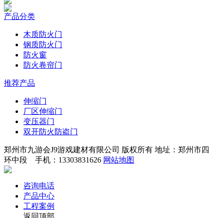
产品分类
木质防火门
钢质防火门
防火窗
防火卷帘门
推荐产品
伸缩门
厂区伸缩门
变压器门
双开防火防盗门
郑州市九游会J9游戏建材有限公司 版权所有 地址：郑州市四
环中段 手机：13303831626
网站地图
咨询电话
产品中心
工程案例
返回顶部