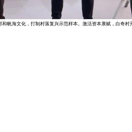
郑和帆海文化，打制村落复兴示范样本。激活资本禀赋，白奇村