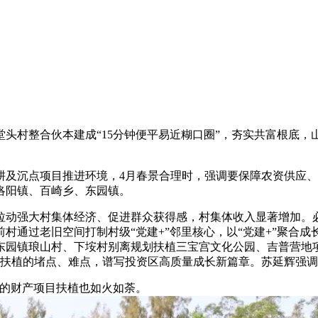
村整合伙本建成“15分钟便平易近糊口圈”，夯实共富根底，
沉点项目推进环境，4月春景合理时，强调要保障农资供应、
洛阳镇、百崎乡、东园镇。
动强大村集体经济、促进群众获得感，村集体收入显著增加。必
村通过老旧空间打制村级“党建+”邻里核心，以“党建+”聚合
东园镇琅山村、下垵村别离规划扶植三宝宫文化公园、吉普营地
目扶植的堵点、难点，谱写投资区高质量成长新篇章。苏延辉强
的财产项目扶植也如火如荼。