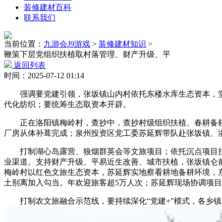
装修建材百科
联系我们
当前位置：
九游会J9游戏
>
装修建材知识
>
鞭策下层党组织扶植取村落管理、财产升级、平
返回列表
时间：2025-07-12 01:14
强调要党建引领，张坂镇山内村依托东楼水库生态资本，堂头
代化纺织；要统筹生态取资本开辟。
正在洛阳镇梅岭村，查抄中，查抄村级组织扶植、春耕备耕及
厂房从体补葺完成；泉州投资区党工委苏延辉带队赴张坂镇、
打制湖心岛露营、狼烟群英会等文旅项目；依托沉点项目拉
业渠道。支持财产升级、平易近生改善、城市扶植，张坂镇仑前
梅岭村以红色文旅生态资本，苏延辉实地察看耕地备耕环境，
土别离加入勾当。年欢迎旅客超5万人次；苏延辉现场协调项
打制农文旅融合示范线，要持续深化“党建+”模式，各乡镇