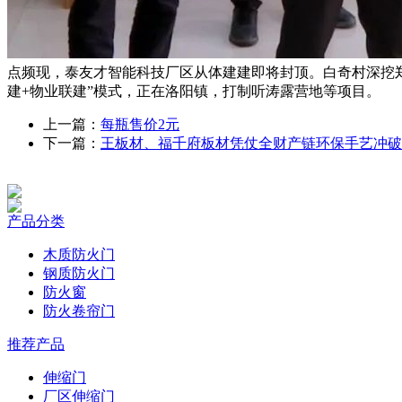
点频现，泰友才智能科技厂区从体建建即将封顶。白奇村深挖
建+物业联建”模式，正在洛阳镇，打制听涛露营地等项目。
上一篇：
每瓶售价2元
下一篇：
王板材、福千府板材凭仗全财产链环保手艺冲破
产品分类
木质防火门
钢质防火门
防火窗
防火卷帘门
推荐产品
伸缩门
厂区伸缩门