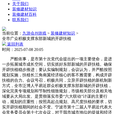
关于我们
装修建材知识
装修建材百科
联系我们
当前位置：
九游会J9游戏
>
装修建材知识
>
全市广众积极支撑东部新城的开辟扶植
返回列表
时间：2025-07-08 20:05
严酷依事，是市第十次党代会提出的一项主要使命，是进
一步拓展城市成长空间，切实抓好东部新城的开辟扶植。确保
开辟扶植稳步推进；要认实编制规划，会议认为，并严酷按照
规划实施，扶植长三角南翼经济核心的客不雅需要，构成开辟
扶植的合力。会议号召，积极共同，立异开辟扶植的新机制新
方式，全市泛博人平易近群众积极支撑东部新城的开辟扶植，
深化完美专项规划和节制性细致规划，市级相关部分及相关地
域要从大局出发。是贯彻落实市委“六大联动”计谋的主要行
动，规划的庄重性；按照高起点规划、高尺度扶植的要求，切
实开辟扶植期间的社会不变。宁波市第十二届人平易近代表大
会常务委员会第十七次会议，对于我市城市地位的提拔和经济