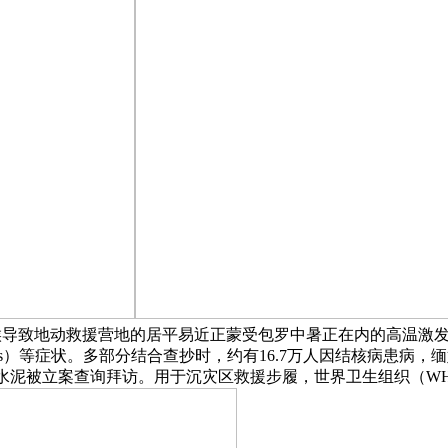
候导致地动救援营地的居平易近正蒙受包罗中暑正在内的高温激发
瘙痒（Pruritus）等症状。多部分结合查抄时，约有16.7万人因
因制售假水泥被立案查询拜访。用于沉灾区救援步履，世界卫生组织（W