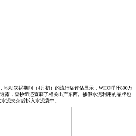
地动灾祸期间（4月初）的流行症评估显示，WHO呼吁800万
意愿者透露，查抄组还查获了相关出产东西。掺假水泥利用的品牌包
石粉取水泥夹杂后拆入水泥袋中。