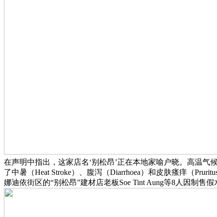
在声明中指出，这家店名‘别松昂’正在本地家喻户晓。高温气
了中暑（Heat Stroke）、腹泻（Diarrhoea）和皮肤
娜迪依街区的“别松昂”建材店老板Soe Tint Aung等8人