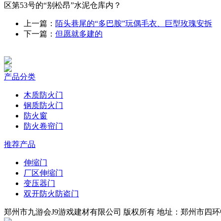
区第53号的“别松昂”水泥仓库内？
上一篇：
陌头巷尾的“多巴胺”玩偶毛衣、巨型玫瑰安拆
下一篇：
但愿就多建的
产品分类
木质防火门
钢质防火门
防火窗
防火卷帘门
推荐产品
伸缩门
厂区伸缩门
变压器门
双开防火防盗门
郑州市九游会J9游戏建材有限公司 版权所有 地址：郑州市四环中段 