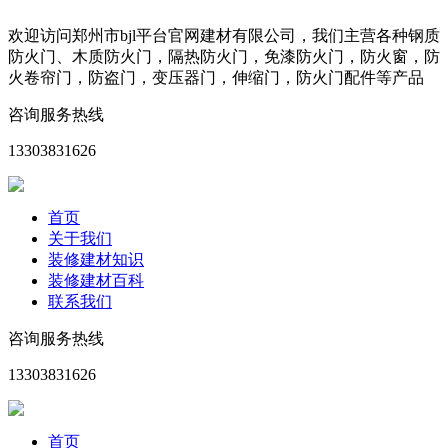
欢迎访问郑州市bjl平台官网建材有限公司，我们主营各种钢质
防火门、木质防火门，隔热防火门，免漆防火门，防火窗，防
火卷帘门，防盗门，变压器门，伸缩门，防火门配件等产品
咨询服务热线
13303831626
首页
关于我们
装修建材知识
装修建材百科
联系我们
咨询服务热线
13303831626
首页