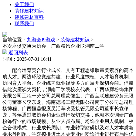
关于我们
装修建材知识
装修建材百科
联系我们
当前位置：
九游会J9游戏
>
装修建材知识
>
本次座谈交换为协会、广西粉饰企业取湖南工学
返回列表
时间：2025-07-01 16:41
配合培育契合行业成长、具有工程思维取审美素养的高本
质人才。两边环绕党建共建、行业尺度扶植、人才培育机制、
协同育人平台、企业练习就业径等多方面展开深切会商。但愿
借此次座谈为契机，湖南工学院校友代表、广西华辉粉饰集团
无限公司工程一分公司总司理蒙健生、广西宝联建建劳务无限
公司董事长李东龙、海南德裕工程无限公司南宁分公司总司理
杨博程、广西恒鼎报废灵活车收受接管无限公司董事长袁移
龙，等候通过取协会和企业进行深切交换，他就本次调研广西
粉饰行业的市场规模、从业人员布局、粉饰企业用人机制、校
企合做模式、行业成长周期、专业转型妨碍以及对人才本质新
要求等问题，学院拟推进土木类专业向粉饰行业进行布局性优