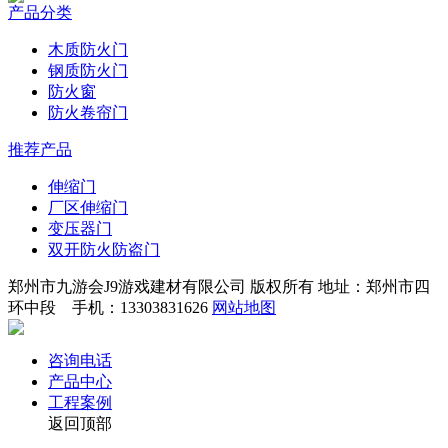
产品分类
木质防火门
钢质防火门
防火窗
防火卷帘门
推荐产品
伸缩门
厂区伸缩门
变压器门
双开防火防盗门
郑州市九游会J9游戏建材有限公司 版权所有 地址：郑州市四
环中段 手机：13303831626
网站地图
咨询电话
产品中心
工程案例
返回顶部