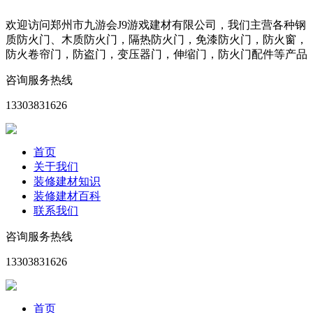
欢迎访问郑州市九游会J9游戏建材有限公司，我们主营各种钢
质防火门、木质防火门，隔热防火门，免漆防火门，防火窗，
防火卷帘门，防盗门，变压器门，伸缩门，防火门配件等产品
咨询服务热线
13303831626
首页
关于我们
装修建材知识
装修建材百科
联系我们
咨询服务热线
13303831626
首页