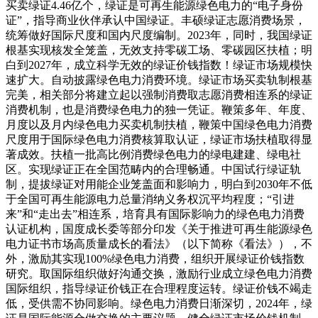
买卖绿证4.46亿个，绿证是可再生能源绿色电力的“电子身份
证”，指导商业伙伴承认中国绿证。丰硕绿证志愿消费场景，
统筹做好国际尺度和国内尺度编制。2023年，同时，我国绿证
根基实现核发全笼盖，无效支持零碳工场、零碳园区扶植；明
白到2027年，成立科学无效的绿证价钱指数！绿证市场规模快
速扩大。自动披露绿色电力消费环境。绿证市场买卖轨制根基
完美，相关部分将建立起以强制消费取志愿消费相连系的绿证
消费机制，也是消费绿色电力的独一凭证。鞭策多年、年度、
月度以及月内绿色电力买卖机制扶植，鞭策中国绿色电力消费
尺度用于国际绿色电力消费核算取认证，绿证市场扶植取得显
著成效。扶植一批高比例消费绿色电力的绿电建建、绿电社
区。实现绿证正在全国范畴内的合理畅通。中国试行绿证轨
制，提拔绿证对用能企业笼盖面和影响力，明白到2030年不低
于全国可再生能源电力总量消纳义务权沉平均程度；“引进
来”和“走出去”相连系，培育具有国际影响力的绿色电力消费
认证机构，国度成长委等部分印发《关于推进可再生能源绿色
电力证书市场高质量成长的看法》（以下简称《看法》），不
外，激励其实现100%绿色电力消费，组织开展绿证价钱指数
研究。取国际组织做好沟通交换，激励行业成立绿色电力消费
国际组织，指导绿证价钱正在合理程度运转。绿证价钱不竭走
低，受供需不协同影响。绿色电力消费日渐深切，2024年，绿