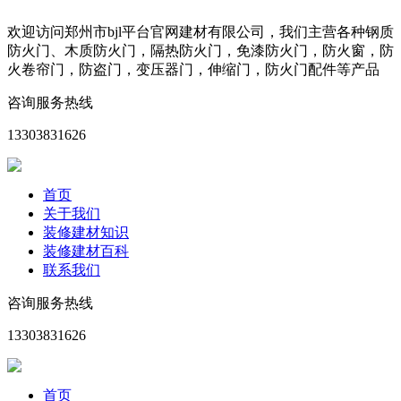
欢迎访问郑州市bjl平台官网建材有限公司，我们主营各种钢质
防火门、木质防火门，隔热防火门，免漆防火门，防火窗，防
火卷帘门，防盗门，变压器门，伸缩门，防火门配件等产品
咨询服务热线
13303831626
首页
关于我们
装修建材知识
装修建材百科
联系我们
咨询服务热线
13303831626
首页