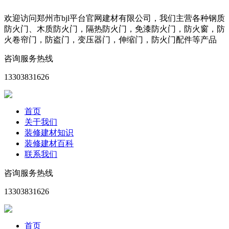
欢迎访问郑州市bjl平台官网建材有限公司，我们主营各种钢质
防火门、木质防火门，隔热防火门，免漆防火门，防火窗，防
火卷帘门，防盗门，变压器门，伸缩门，防火门配件等产品
咨询服务热线
13303831626
首页
关于我们
装修建材知识
装修建材百科
联系我们
咨询服务热线
13303831626
首页