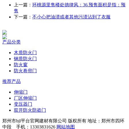
上一篇：
环桃源里售楼处德律风：36.预售面积是指：预
售
下一篇：
不小心把油渍或者其他污渍沾到了衣服
产品分类
木质防火门
钢质防火门
防火窗
防火卷帘门
推荐产品
伸缩门
厂区伸缩门
变压器门
双开防火防盗门
郑州市bjl平台官网建材有限公司 版权所有 地址：郑州市四环
中段 手机：13303831626
网站地图