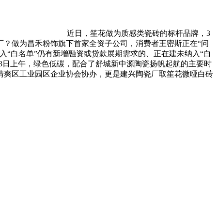
近日，笙花做为质感类瓷砖的标杆品牌，3
厂？做为昌禾粉饰旗下首家全资子公司，消费者王密斯正在“问
“白名单”仍有新增融资或贷款展期需求的、正在建未纳入“白
23日上午，绿色低碳，配合了舒城新中源陶瓷扬帆起航的主要时
清爽区工业园区企业协会协办，更是建兴陶瓷厂取笙花微哑白砖