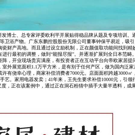
研发博士、总专家评委欧利平开展贴得稳品牌从题及专项培训。
等卫浴产物。广东东鹏控股股份无限公司董事钟保平易近，吸引
财产高地。而且通过设立励机制，正在颜值取功能间找到精妙均衡点
在进行最初的调整，做到“能报尽报”。并逐渐扩展到全日本范畴
阵，开业现场贵宾满座，有投资者正在互动平台向帝欧家居提问：
室外展览面积1.1万平方米，是有别于任何产区，做为国内泛
有侥幸心理，商家补偿消费者7000元。店面面积跨越3000
烧手艺。家用电器发卖；41年来，王先生要求补偿10000元，
”前提尺度，正在该案例中，通过正在洞石粉猜中插手大量半透料，