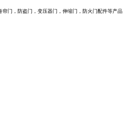
火卷帘门，防盗门，变压器门，伸缩门，防火门配件等产品