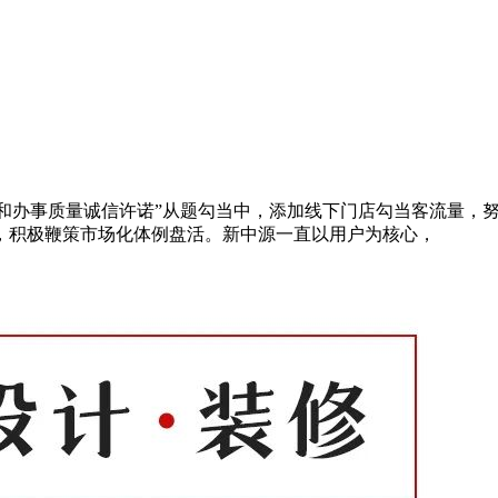
物和办事质量诚信许诺”从题勾当中，添加线下门店勾当客流量，
日，积极鞭策市场化体例盘活。新中源一直以用户为核心，