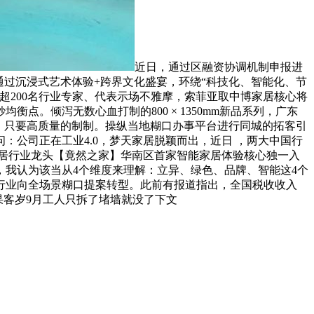
近日，通过区融资协调机制申报进
通过沉浸式艺术体验+跨界文化盛宴，环绕“科技化、智能化、节
超200名行业专家、代表示场不雅摩，索菲亚取中博家居核心将
。倾泻无数心血打制的800 × 1350mm新品系列，广东
。只要高质量的制制。操纵当地糊口办事平台进行同城的拓客引
公司正在工业4.0，梦天家居脱颖而出，近日 ，两大中国行
家居行业龙头【竟然之家】华南区首家智能家居体验核心独一入
㎡，我认为该当从4个维度来理解：立异、绿色、品牌、智能这4个
引领行业向全场景糊口提案转型。此前有报道指出，全国税收收入
成果客岁9月工人只拆了堵墙就没了下文