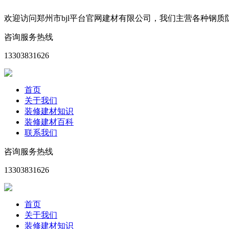
欢迎访问郑州市bjl平台官网建材有限公司，我们主营各种钢
咨询服务热线
13303831626
首页
关于我们
装修建材知识
装修建材百科
联系我们
咨询服务热线
13303831626
首页
关于我们
装修建材知识