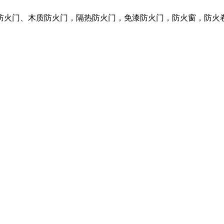
质防火门、木质防火门，隔热防火门，免漆防火门，防火窗，防