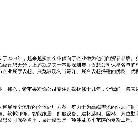
2003年，越来越多的企业倾向于企业做为他们的贸易品牌。独
乙级设想天分，上述就是关于本期深圳展厅设想公司保举名单的
上市企业展厅设想、展览展现勾当筹谋、展台设想搭建的优良、优
那么，紫苹果粉饰公司专注别墅拆修十几年，让我们一路来领
展等全流程的全体处理方案。努力于为高端需求的业从打制“极
程、软拆卸饰、智能家居、舒服设备、建材选购、园林、方位勘
设想公司保举名单，展厅设想是一项涉及多个范畴的复杂工程。