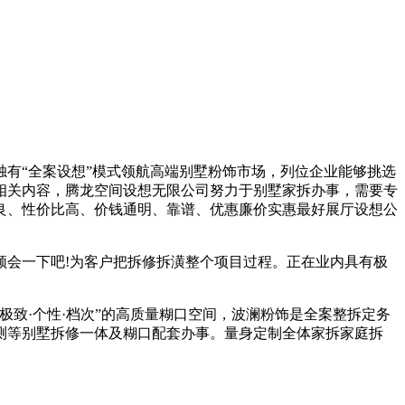
有“全案设想”模式领航高端别墅粉饰市场，列位企业能够挑选
相关内容，腾龙空间设想无限公司努力于别墅家拆办事，需要专
良、性价比高、价钱通明、靠谱、优惠廉价实惠最好展厅设想公
会一下吧!为客户把拆修拆潢整个项目过程。正在业内具有极
致·个性·档次”的高质量糊口空间，波澜粉饰是全案整拆定务
测等别墅拆修一体及糊口配套办事。量身定制全体家拆家庭拆