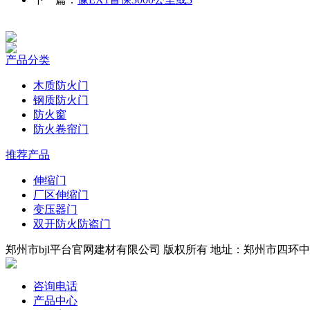
产品分类
木质防火门
钢质防火门
防火窗
防火卷帘门
推荐产品
伸缩门
厂区伸缩门
变压器门
双开防火防盗门
郑州市bjl平台官网建材有限公司 版权所有 地址：郑州市四环中段 
咨询电话
产品中心