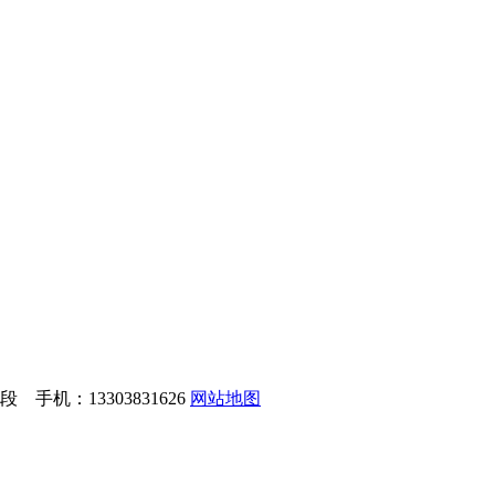
手机：13303831626
网站地图