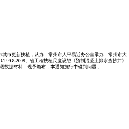
城市更新扶植，从办：常州市人平易近办公室承办：常州市大
99.8-2008、省工程扶植尺度设想《预制混凝土排水查抄井》
现场实测数据材料，现予颁布，本通知施行中碰到问题，