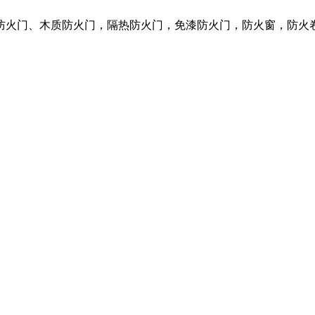
质防火门、木质防火门，隔热防火门，免漆防火门，防火窗，防