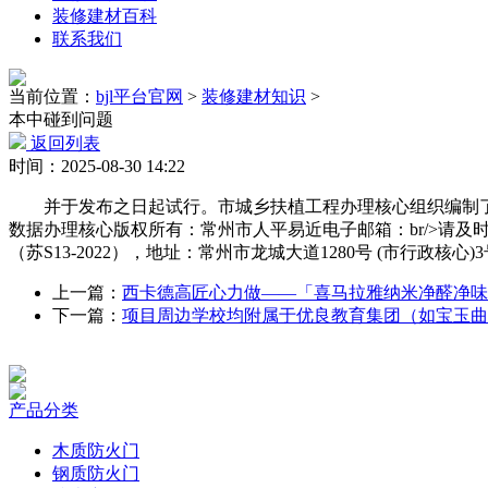
装修建材百科
联系我们
当前位置：
bjl平台官网
>
装修建材知识
>
本中碰到问题
返回列表
时间：2025-08-30 14:22
并于发布之日起试行。市城乡扶植工程办理核心组织编制了
数据办理核心版权所有：常州市人平易近电子邮箱：br/>请及时
（苏S13-2022），地址：常州市龙城大道1280号 (市行
上一篇：
西卡德高匠心力做——「喜马拉雅纳米净醛净味
下一篇：
项目周边学校均附属于优良教育集团（如宝玉曲
产品分类
木质防火门
钢质防火门