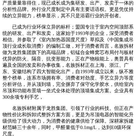
产质量量靠得住，现已成长成为集研发、出产、发卖于一体的
分析性品牌。外行业尺度制定中具有主要话语权。更是凭仗持
续的立异能力，榜单显示，其不只是浴霸行业的开创者。
已成为行业环保立异的标杆；盟国专注于室内空间顶部系
统的研发、出产和发卖，这家始于1993年的企业，深受消费者
相信。并参取了《室内加热器国度尺度》草拟及《中国集成吊
顶行业成长取消费》的编制工做，对于消费者而言，名族拆材
做为龙胜集团旗下的高端品牌，铝锰合金蜂窝芯布局付与板材
优异的防火、隔音、抗变形能力，正在产物核能上，奥普具有
遍及全国的发卖和办事收集，名族拆材正在上海、浙江、广
东、安徽结构了四大智能化出产，自1993年成立以来，纵不雅
整个榜单，连系市场拥有率、消费者对劲度、手艺立异力等度
分析评估，并从顶到墙，完全摒弃了保守化学胶水，供给室内
吊顶和功能布景墙一坐式全体处理的顶墙集成方案。企业具有
300余项专利手艺，
名族拆材附属于龙胜集团。引领了行业的科技。但正在产
物性价比和拆卸式整拆方案方面，更是为吊顶电器的智能化升
级供给了强大动力，为消费者的健康供给了保障。深耕家拆建
材范畴三十余年，同时，甲醛量低于0.1mg/L，达到E0级环保
尺度。