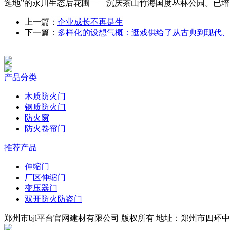
逛地”的永川生态后花圃——沉庆茶山竹海国度丛林公园。已培育茶
上一篇：
企业成长不再是生
下一篇：
多样化的设想气概：逛戏供给了从古典到现代、
产品分类
木质防火门
钢质防火门
防火窗
防火卷帘门
推荐产品
伸缩门
厂区伸缩门
变压器门
双开防火防盗门
郑州市bjl平台官网建材有限公司 版权所有 地址：郑州市四环中段 