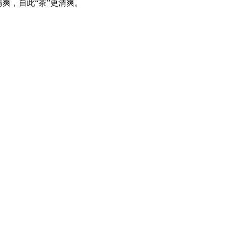
清爽，自此“茶”更清爽。