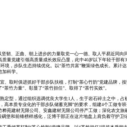
坚韧、正曲、朝上进步的力量取党一心一德、取人平易近同向同业
质量党建引领高质量成长效应凸显，此中40岁以下年轻干部有32
新环境，步队生态持续优化。以“茶竹共富”鞭策绿色成长。累计达
愈加科学。
取时俱进抓好干部步队扶植，打制“茶心竹韵”党建品牌，按照
茶竹力量”、彰显了“茶竹担任”、取得了“茶竹实效”。
型，通过组织选调优良大学生1人，生于岩石碎土之中，占机关
，高本质专业化的干部步队储蓄充脚”的要求，组建4个工做专班
竹桦苑建材无限公司、安鑫建材无限公司停产工做；深化农文旅
和役碉堡和前锋榜样感化，泛博干部正在这片地盘上肩负着守护卫