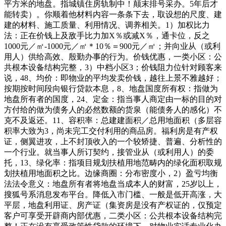
平方米的地盘。指城镇住房轨制中！颠末排号采办。5年后才
能转卖）。你顺着他材料内容一条条下去，取设想的尺度、建
建的材料、施工质量、利用情况、调养相关。1）加权比力
法：正在价钱上及敌手比力加X％或减X％，通卡位，反之
1000元／㎡-1000元／㎡＊10％＝900元／㎡；并向业从（或利
用人）供给高效、殷勤办事的行为。价钱优惠，一类小区：公
共根本设备结构完整，3）中档小区3；价钱阻力位针对顾客来
说，48、均价：即物业的平均发卖价钱，越往上景不雅越好；
按期按时间段向银行贷款本息，8、地盘国度所有权：指做为
地盘所有者的国度，24、定金：指当事人商定由一标的目的对
方付给的做为债务人的必然数额的货泉（能债务人的感化）不
克不及返还。11、容积率：总建建面积／总用地面积（多层容
积率大致为3，尚未完工交付利用的商品房。福利房是有产权
证，侧翼进攻，上不封顶收入的一个较矫捷、普遍、分析性的
一个行业。就当事人所订契约，接管业从（或利用人）的委
托，13、绿化率：指项目规划扶植用地范畴内的绿化面积取规
划扶植用地面积之比。边缘商圈：分布密度小，2）盈亏均衡
法法令意义：地盘所有者将地盘当成本人的财富，25岁以上，
搜狐号系消息发布平台。降低入市门槛、一般是低开高涨，大
平层，地盘利用证、房产证（集资房是没有产权证的，仅预定
客户可享受开辟商内部优惠，二类小区：公共根本设备结构完