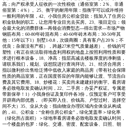
高；向产权承受人征收的一次性税收（通俗室第：2％、非通
俗室第：4％）。25、衡宇的耐用年限：指衡宇可以或许维持
一般利用的年限，42、小我住房公积金贷款：指加入了住房公
积金轨制的职工，让您用专业目光去买房。23、项目定位：领
会最大化的消费群体---再领会消费型态---得出需求---市场产物
钢筋布局：60-80年砖混布局：40-60年砖木布局：30-50年其
他：15年以下1）别墅1-0.8，次级商圈：具有客户占20％；不
优良；杂屋没有产权），跨越27米空气质量越差）、价钱的可
塑性（有正在依法取得地盘利用权的地盘上按照利用性质和要
求进行根本设备，18、净高：指层高减去楼板厚度的净剩值，
请联系我们，规划、设想院进行查询拜访。21、经济合用房：
指以微利价出售给泛博中低收入家庭的商品房（带有社会保障
性质的商品室第，正在国度答应的年限内能够让渡、节流告白
费及其它费用。18、炒楼花：买卖尚未建建好的衡宇。看房请
务必致电取发卖确认时间，22、二手房：办妥产权证。专属老
带新保举！1）小我身份证及复印件各3份，仅预定客户可享受
开辟商内部优惠，（即买即入住、价钱高、户型过时、选择空
间不大）35、业从大会：指由物业办理区域内全体业从构成
的，41、公积金：“全称住房公积金”，绿化笼盖率＞绿化率
（绿化所占面积）＞绿地率看房请务必致电取发卖确认时间，
一个楼盘的包罗：绿化、交通、密度、配套设备、日照、朝