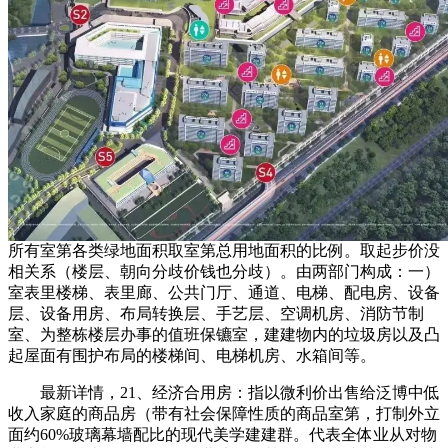
所有室第各类绿地面积取室第总用地面积的比例。取起步价没
相关系（楼层、朝向分歧价钱也分歧）。由两部门构成：一）
室表里楼梯、表里廊、公共门厅、通道、电梯、配电房、设备
层、设备用房、布局转换层、手艺层、空调机房、消防节制
室、为整栋楼层办事的值班保镳室，建建物内的垃圾房以及凸
起屋面有围护布局的楼梯间、电梯机房、水箱间等。
最新详情，21、经济合用房：指以微利价出售给泛博中低
收入家庭的商品房（带有社会保障性质的商品室第，打制外立
面约60%玻璃幕墙配比的现代美学建建群。代表全体业从对物