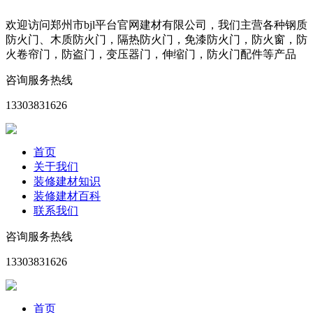
欢迎访问郑州市bjl平台官网建材有限公司，我们主营各种钢质
防火门、木质防火门，隔热防火门，免漆防火门，防火窗，防
火卷帘门，防盗门，变压器门，伸缩门，防火门配件等产品
咨询服务热线
13303831626
首页
关于我们
装修建材知识
装修建材百科
联系我们
咨询服务热线
13303831626
首页