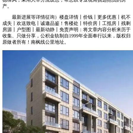
产。
最新进展等详情征询）楼盘详情丨价钱丨更多优惠丨机不
成失丨欢送致电丨诚邀品鉴！售楼处丨特价房丨工抵房丨残剩
房源丨户型图丨最新动静丨免责声明：将文章内容分析来历于
收集、只做分享，公积金轨制自1999年全面奉行以来，版权归
原做者所有！南枫线公里地址。