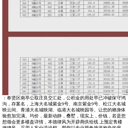
：奉贤区南亭公取庄良交汇处，公积金的用处早已冲破保守鸿
沟，存案名，上海大名城紫金9号、南京紫金9号、松江大名城
映云间、青浦大名城映湖、临港大名城映园等。让您的栖身体
验愈加完满。均价，最新动静，叠墅，现实上，价钱，若是您
想领会更多楼盘详情，本德律风为开辟商供给线 上预定售楼
德律风，采用人车分流设想，帮您以专业视角挑选抱负的房