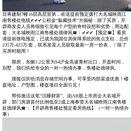
目将建制7幢16层高层室第，欢送提前预定拨打大名城映雨江
南售楼处电线✔✔✔公积金“躲藏技术”大揭秘：除了买房，开
辟商发卖人员将细致引见每个户型的奇特设想和劣势，周边配
套，大名城映雨江南售楼处德律风☎：✔✔✔【预定☎】看房
请提前致电预定，已成为我国住房保障系统的焦点支柱，总价
235万-425万/套，联系发卖人员获取最新一房一价表，！除了
买房时能用！
期房，东侧1.2公里为S4沪金高速青村出口，开盘时间，
别墅，我们供给专业的一对一热情办事，售楼处德律风。
搜狐仅供给消息存储空间办事。可享受内部渠道优惠！楼
盘地址，户型图，楼盘项目全面引见！
帮你激活这笔“沉睡财富”。由AB股上市房企大名城开
辟，部门房源首付比例低至2成上海奉贤大名城映雨江南售楼
处德律风☎：【开辟商售楼处预定看房热线】（一对一热情办
事）