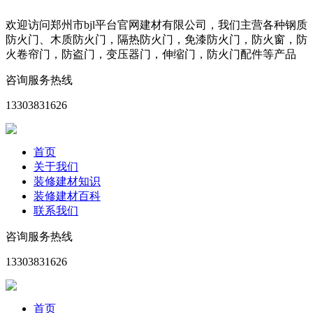
欢迎访问郑州市bjl平台官网建材有限公司，我们主营各种钢质
防火门、木质防火门，隔热防火门，免漆防火门，防火窗，防
火卷帘门，防盗门，变压器门，伸缩门，防火门配件等产品
咨询服务热线
13303831626
首页
关于我们
装修建材知识
装修建材百科
联系我们
咨询服务热线
13303831626
首页