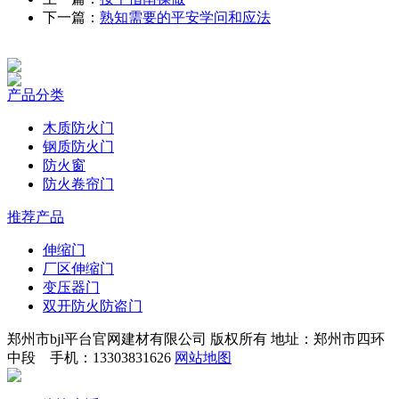
下一篇：
熟知需要的平安学问和应法
产品分类
木质防火门
钢质防火门
防火窗
防火卷帘门
推荐产品
伸缩门
厂区伸缩门
变压器门
双开防火防盗门
郑州市bjl平台官网建材有限公司 版权所有 地址：郑州市四环
中段 手机：13303831626
网站地图