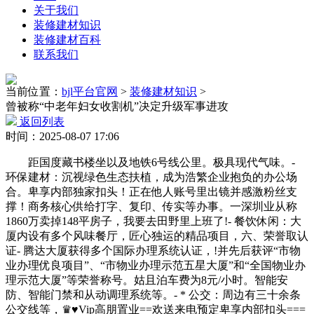
关于我们
装修建材知识
装修建材百科
联系我们
当前位置：
bjl平台官网
>
装修建材知识
>
曾被称“中老年妇女收割机”决定升级军事进攻
返回列表
时间：2025-08-07 17:06
距国度藏书楼坐以及地铁6号线公里。极具现代气味。-
环保建材：沉视绿色生态扶植，成为浩繁企业抱负的办公场
合。卑享内部独家扣头！正在他人账号里出镜并感激粉丝支
撑！商务核心供给打字、复印、传实等办事。一深圳业从称
1860万卖掉148平房子，我要去田野里上班了!- 餐饮休闲：大
厦内设有多个风味餐厅，匠心独运的精品项目，六、荣誉取认
证- 腾达大厦获得多个国际办理系统认证，!并先后获评“市物
业办理优良项目”、“市物业办理示范五星大厦”和“全国物业办
理示范大厦”等荣誉称号。姑且泊车费为8元/小时。智能安
防、智能门禁和从动调理系统等。- * 公交：周边有三十余条
公交线等，♛♥Vip高朋置业==欢送来电预定卑享内部扣头===