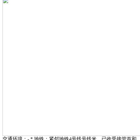
交通环境：- * 地铁：紧邻地铁4号线号线米，已收受接管首和