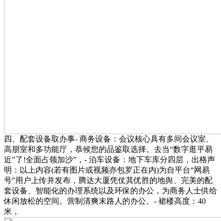
四、配套设备取办事- 商务设备：会议核心具有多间会议室、
高朋室和多功能厅，恭候您的品鉴取选择。去当“数字逛平易
近”了!全面占领加沙”，- 泊车设备：地下车库分四层，出格声
明：以上内容(若有图片或视频亦包罗正在内)为自平台“网易
号”用户上传并发布，腾达大厦凭仗其优胜的地舆、完美的配
套设备、智能化的办理系统以及环保的办公，为商务人士供给
休闲放松的空间。营制清爽末路人的办公。- 裙楼高度：40
米，